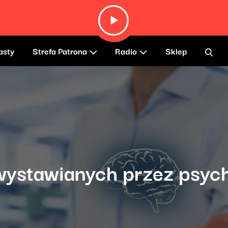
asty
Strefa Patrona
Radio
Sklep
wystawianych przez psych