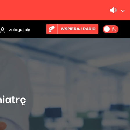
zaloguj się
WSPIERAJ RADIO
iatrę