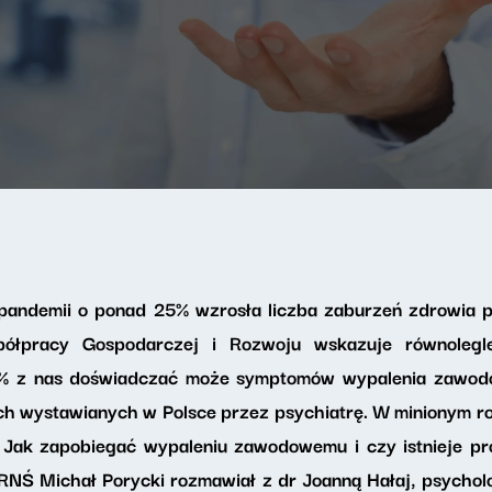
pandemii o ponad 25% wzrosła liczba zaburzeń zdrowia 
półpracy Gospodarczej i Rozwoju wskazuje równolegl
% z nas doświadczać może symptomów wypalenia zawodow
kich wystawianych w Polsce przez psychiatrę. W minionym 
Jak zapobiegać wypaleniu zawodowemu i czy istnieje pr
 RNŚ Michał Porycki rozmawiał z dr Joanną Hałaj, psychol