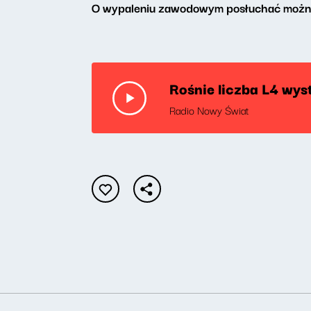
O wypaleniu zawodowym posłuchać można 
Rośnie liczba L4 wys
Radio Nowy Świat