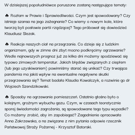
W dzisiejszej popołudniówce poruszone zostaną następujące tematy:
🔥
Rozłam w Prawie i Sprawiedliwości. Czym jest spowodowany? Czy
istnieje szansa na jego zażegnanie? Co wiemy o nowym kole, które
tworzą byli posłowie partii rządzącej? Tego próbował się dowiedzieć
Klaudiusz Slezak.
🔥
Reakcje naszych ciał na przegrzanie. Co dzieje się z ludzkim
organizmem, gdy w zimne dni zbyt mocno podkręcimy ogrzewanie?
Wedle najnowszych prognoz już za kilka dni możemy spodziewać się
typowo zimowych temperatur. Jakich błędów związanych z ciepłem
(lub jego uzyskiwaniem) powinniśmy starać się unikać? Czy trwająca
pandemia ma jakiś wpływ na ewentualne negatywne skutki
przegrzewania się? Temat badała Klaudia Kowalczyk, a rozwinie go dr
Wojciech Szendzikowski.
🔥
Sposoby na ogrzewanie pomieszczeń. Ostatnio głośno było o
kolejnym, groźnym wybuchu gazu. Czym, w czasach teoretycznie
sporej świadomości zagrożenia, są spowodowane tego typu wypadki?
Co możemy zrobić, aby im zapobiegać? Zagadnienie opracowała
Anna Zakrzewska, a na związane z nim pytania odpowie rzecznik
Państwowej Straży Pożarnej - Krzysztof Batorski.