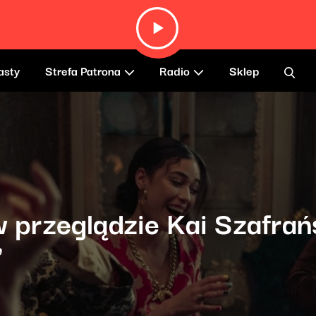
asty
Strefa Patrona
Radio
Sklep
w przeglądzie Kai Szafrań
"