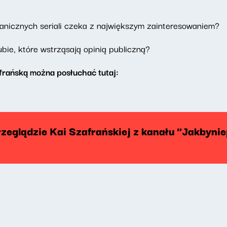
anicznych seriali czeka z największym zainteresowaniem?
bie, które wstrząsają opinią publiczną?
rańską można posłuchać tutaj:
rzeglądzie Kai Szafrańskiej z kanału "Jakbyni