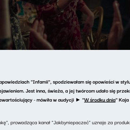
powiedziach "Infamii", spodziewałam się opowieści w stylu 
awieniem. Jest inna, świeża, a jej twórcom udało się prze
ewartościujący - mówiła w audycji ► "
W środku dnia
" Kaja
kę", prowadząca kanał "Jakbyniepaczeć" uznaje za produkcj