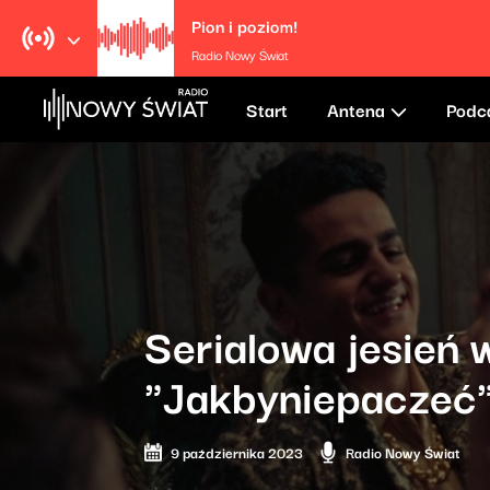
Pion i poziom!
Radio Nowy Świat
Start
Antena
Podc
Serialowa jesień 
"Jakbyniepaczeć
9 października 2023
Radio Nowy Świat