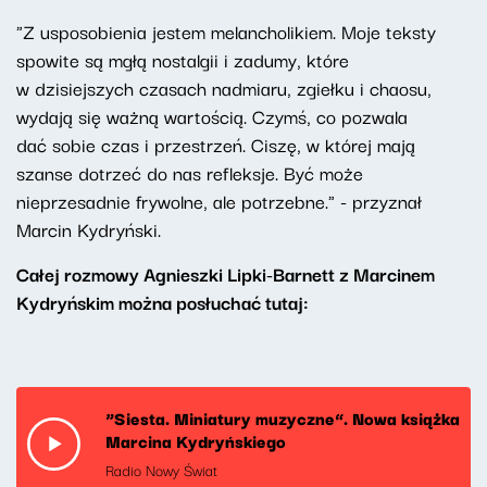
"Z usposobienia jestem melancholikiem. Moje teksty
spowite są mgłą nostalgii i zadumy, które
w dzisiejszych czasach nadmiaru, zgiełku i chaosu,
wydają się ważną wartością. Czymś, co pozwala
dać sobie czas i przestrzeń. Ciszę, w której mają
szanse dotrzeć do nas refleksje. Być może
nieprzesadnie frywolne, ale potrzebne." - przyznał
Marcin Kydryński.
Całej rozmowy Agnieszki Lipki-Barnett z Marcinem
Kydryńskim można posłuchać tutaj:
“Siesta. Miniatury muzyczne”. Nowa książka
Marcina Kydryńskiego
Radio Nowy Świat