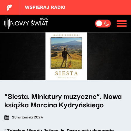
WSPIERAJ RADIO
“Siesta. Miniatury muzyczne”. Nowa
książka Marcina Kydryńskiego
23 września 2024
"Zdaniem Magdy Jethon ►
Pora siesty
domagała