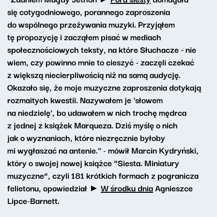
się cotygodniowego, porannego zaproszenia
do wspólnego przeżywania muzyki. Przyjąłem
tę propozycję i zacząłem pisać w mediach
społecznościowych teksty, na które Słuchacze - nie
wiem, czy powinno mnie to cieszyć - zaczęli czekać
z większą niecierpliwością niż na samą audycję.
Okazało się, że moje muzyczne zaproszenia dotykają
rozmaitych kwestii. Nazywałem je 'słowem
na niedzielę', bo udawałem w nich trochę mędrca
z jednej z książek Marqueza. Dziś myślę o nich
jak o wyznaniach, które niezręcznie byłoby
mi wygłaszać na antenie." - mówił Marcin Kydryński,
który o swojej nowej książce “Siesta. Miniatury
muzyczne”, czyli 181 krótkich formach z pogranicza
felietonu, opowiedział ►
W środku dnia
Agnieszce
Lipce-Barnett.