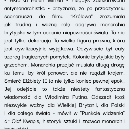
antymonarchistka - przyznała, że po przeczytaniu
scenariusza do filmu "Królowa" zrozumiała
jak trudną i ważną rolę odgrywa monarchia
brytyjska w tym oceanie niepewności świata. To nie
jest tylko dekoracja. To wielka figura prawna, która
jest cywilizacyjnie wyjątkowa. Oczywiście był cały
szereg tragicznych pomyłek. Kolonie brytyjskie były
grzechem. Monarchia przejść musiała długą drogę
ku temu, by król panował, ale nie rządził krajem.
Śmierć Elżbiety II to nie tylko koniec pewnej epoki.
Jej odejście to także niestety fantastyczna
wiadomość dla Władimira Putina. Odszedł ktoś
niezwykle ważny dla Wielkiej Brytanii, dla Polski
i dla całego świata - mówił w "Punkcie widzenia"
dr Olaf Kwapis, historyk sztuki i znawca monarchii
brytyjskiej.