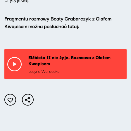
Fragmentu rozmowy Beaty Grabarczyk z Olafem
Kwapisem można posłuchać tutaj:
Elżbieta II nie żyje. Rozmowa z Olafem
Kwapisem
Lucyna Wardecka