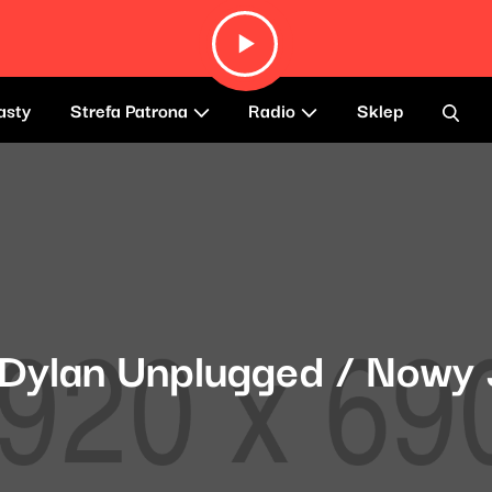
asty
Strefa Patrona
Radio
Sklep
 Dylan Unplugged / Nowy 