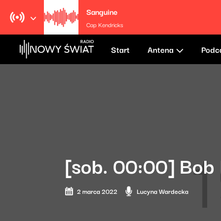
Sanguine
Cap Kendricks
Start
Antena
Podc
[sob. 00:00] Bob
2 marca 2022
Lucyna Wardecka