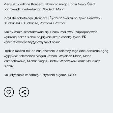
Pierwszą godzinę Koncertu Noworocznego Radia Nowy Świat
poprowadzi nadredaktor Wojciech Mann.
Playlistę sobotniego „Koncertu Życzeń” tworzą na żywo Państwo –
Słuchaczki i Słuchacze, Patronki i Patroni.
Każdy może skontaktować się z nami mailowo i zaproponować
wybraną przez siebie najpiękniejszą piosenkę życia. 📧
koncertnoworoczny@nowyswiat.online
Będzie można też do nas dzwonić, a telefony tego dnia odbierać będą
wyjątkowi telefoniści: Magda Jethon, Wojciech Mann, Maria
Zamachowska, Michał Nogaś, Bartek Winczewski oraz Klaudiusz
Slezak.
Do usłyszenia w sobotę, 1 stycznia o godz. 10:00