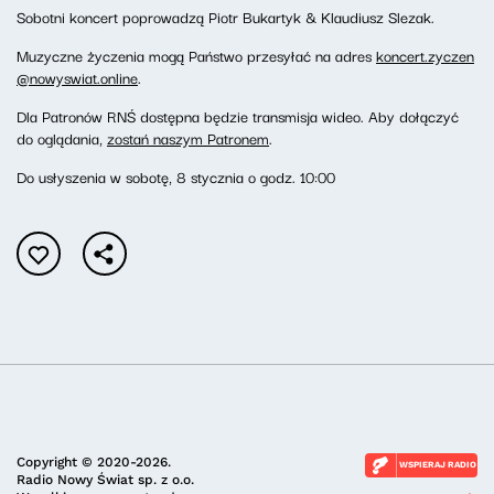
Sobotni koncert poprowadzą Piotr Bukartyk & Klaudiusz Slezak.
Muzyczne życzenia mogą Państwo przesyłać na adres
koncert.zyczen
@nowyswiat.online
.
Dla Patronów RNŚ dostępna będzie transmisja wideo. Aby dołączyć
do oglądania,
zostań naszym Patronem
.
Do usłyszenia w sobotę, 8 stycznia o godz. 10:00
Copyright © 2020-2026.
WSPIERAJ RADIO
Radio Nowy Świat sp. z o.o.