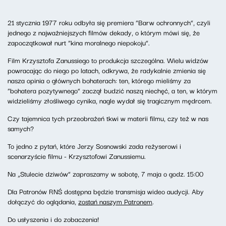
21 stycznia 1977 roku odbyła się premiera “Barw ochronnych”, czyli
jednego z najważniejszych filmów dekady, o którym mówi się, że
zapoczątkował nurt “kina moralnego niepokoju”.
Film Krzysztofa Zanussiego to produkcja szczególna. Wielu widzów
powracając do niego po latach, odkrywa, że radykalnie zmienia się
nasza opinia o głównych bohaterach: ten, którego mieliśmy za
“bohatera pozytywnego” zaczął budzić naszą niechęć, a ten, w którym
widzieliśmy złośliwego cynika, nagle wydał się tragicznym mędrcem.
Czy tajemnica tych przeobrażeń tkwi w materii filmu, czy też w nas
samych?
To jedno z pytań, które Jerzy Sosnowski zada reżyserowi i
scenarzyście filmu - Krzysztofowi Zanussiemu.
Na „Stulecie dziwów” zapraszamy w sobotę, 7 maja o godz. 15:00
Dla Patronów RNŚ dostępna będzie transmisja wideo audycji. Aby
dołączyć do oglądania,
zostań naszym Patronem
.
Do usłyszenia i do zobaczenia!