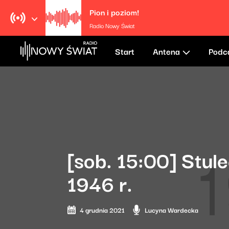
Pion i poziom!
Radio Nowy Świat
Start
Antena
Podc
[sob. 15:00] Stu
1946 r.
4 grudnia 2021
Lucyna Wardecka