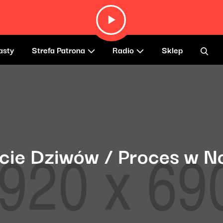
asty
Strefa Patrona
Radio
Sklep
lecie Dziwów / Proces w 