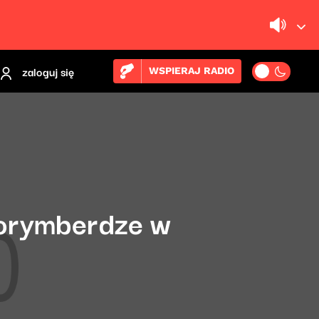
zaloguj się
WSPIERAJ RADIO
Norymberdze w