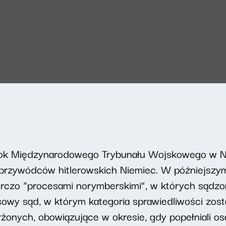
yrok Międzynarodowego Trybunału Wojskowego w
rzywódców hitlerowskich Niemiec. W późniejszym
rczo “procesami norymberskimi”, w których sądzo
sowy sąd, w którym kategoria sprawiedliwości zost
arżonych, obowiązujące w okresie, gdy popełniali o