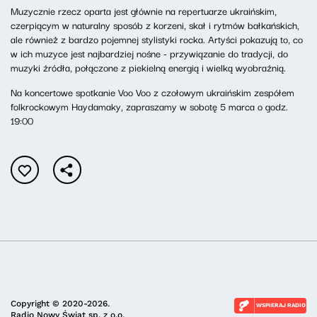
Muzycznie rzecz oparta jest głównie na repertuarze ukraińskim,
czerpiącym w naturalny sposób z korzeni, skał i rytmów bałkańskich,
ale również z bardzo pojemnej stylistyki rocka. Artyści pokazują to, co
w ich muzyce jest najbardziej nośne - przywiązanie do tradycji, do
muzyki źródła, połączone z piekielną energią i wielką wyobraźnią.
Na koncertowe spotkanie Voo Voo z czołowym ukraińskim zespółem
folkrockowym Haydamaky, zapraszamy w sobotę 5 marca o godz.
19:00
Copyright © 2020-2026.
WSPIERAJ RADIO
Radio Nowy Świat sp. z o.o.