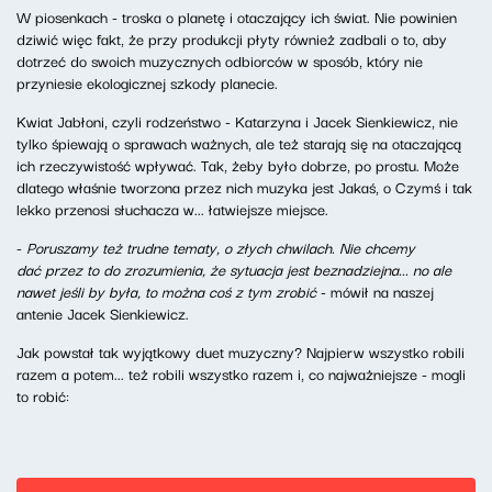
W piosenkach - troska o planetę i otaczający ich świat. Nie powinien
dziwić więc fakt, że przy produkcji płyty również zadbali o to, aby
dotrzeć do swoich muzycznych odbiorców w sposób, który nie
przyniesie ekologicznej szkody planecie.
Kwiat Jabłoni, czyli rodzeństwo - Katarzyna i Jacek Sienkiewicz, nie
tylko śpiewają o sprawach ważnych, ale też starają się na otaczającą
ich rzeczywistość wpływać. Tak, żeby było dobrze, po prostu. Może
dlatego właśnie tworzona przez nich muzyka jest Jakaś, o Czymś i tak
lekko przenosi słuchacza w... łatwiejsze miejsce.
-
Poruszamy też trudne tematy, o złych chwilach. Nie chcemy
dać przez to do zrozumienia, że sytuacja jest beznadziejna... no ale
nawet jeśli by była, to można coś z tym zrobić
- mówił na naszej
antenie Jacek Sienkiewicz.
Jak powstał tak wyjątkowy duet muzyczny? Najpierw wszystko robili
razem a potem... też robili wszystko razem i, co najważniejsze - mogli
to robić: