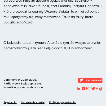
30 czerwca naszym gościem będzie Mariusz Szczygieł –
zdobywca m.in. Nike 25-lecia, szef Fundacji Instytut Reportażu,
która prowadzi księgarnię Wrzenie Świata. To w niej od ponad
roku spotykamy się, żeby rozmawiać. Takie są fakty, które
potrafią zatańczyć.
O ludziach, kotach i rybach. A także o tym, że wszystko płynie,
porozmawiamy już w niedzielę o godz. 10. Do zobaczenia!
Copyright © 2020-2026.
WSPIERAJ RADIO
Radio Nowy Świat sp. z o.o.
Wszelkie prawa zastrzeżone.
Regulamin
Ustawienia cookie
Polityka prywatności