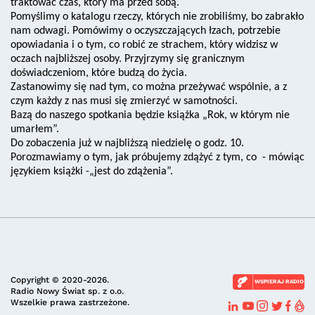
traktować czas, który ma przed sobą.
Pomyślimy o katalogu rzeczy, których nie zrobiliśmy, bo zabrakło
nam odwagi. Pomówimy o oczyszczających łzach, potrzebie
opowiadania i o tym, co robić ze strachem, który widzisz w
oczach najbliższej osoby. Przyjrzymy się granicznym
doświadczeniom, które budzą do życia.
Zastanowimy się nad tym, co można przeżywać wspólnie, a z
czym każdy z nas musi się zmierzyć w samotności.
Bazą do naszego spotkania będzie książka „Rok, w którym nie
umarłem”.
Do zobaczenia już w najbliższą niedzielę o godz. 10.
Porozmawiamy o tym, jak próbujemy zdążyć z tym, co - mówiąc
językiem książki -„jest do zdążenia”.
Copyright © 2020-2026.
WSPIERAJ RADIO
Radio Nowy Świat sp. z o.o.
Wszelkie prawa zastrzeżone.