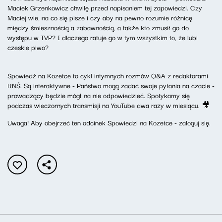
Maciek Grzenkowicz chwilę przed napisaniem tej zapowiedzi. Czy
Maciej wie, na co się pisze i czy aby na pewno rozumie różnicę
między śmiesznością a zabawnością, a także kto zmusił go do
występu w TVP? I dlaczego ratuje go w tym wszystkim to, że lubi
czeskie piwo?
Spowiedź na Kozetce to cykl intymnych rozmów Q&A z redaktorami
RNŚ. Są interaktywne - Państwo mogą zadać swoje pytania na czacie -
prowadzący będzie mógł na nie odpowiedzieć. Spotykamy się
podczas wieczornych transmisji na YouTube dwa razy w miesiącu. 🎥
Uwaga! Aby obejrzeć ten odcinek Spowiedzi na Kozetce - zaloguj się.