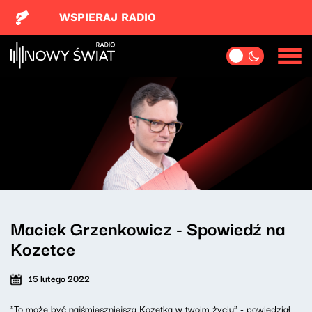
WSPIERAJ RADIO
Maciek Grzenkowicz - Spowiedź na
Kozetce
15 lutego 2022
"To może być najśmieszniejsza Kozetka w twoim życiu" - powiedział