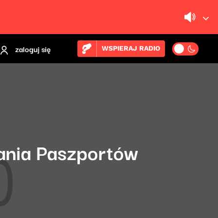
zaloguj się
WSPIERAJ RADIO
dania Paszportów