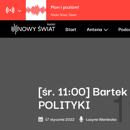
Pion i poziom!
Radio Nowy Świat
Start
Antena
Podc
[śr. 11:00] Barte
POLITYKI
17 stycznia 2022
Lucyna Wardecka