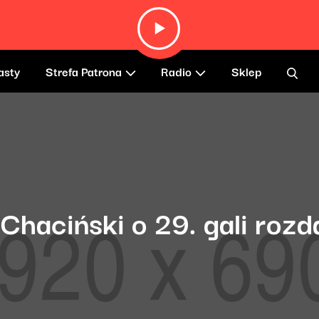
asty
Strefa Patrona
Radio
Sklep
k Chaciński o 29. gali roz