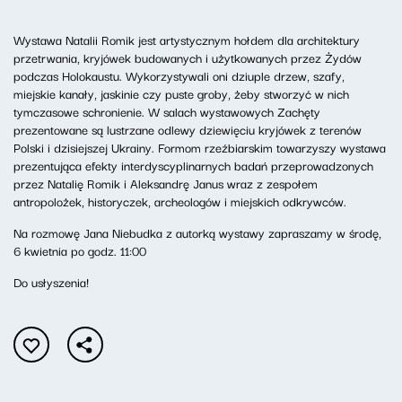
Wystawa Natalii Romik jest artystycznym hołdem dla architektury
przetrwania, kryjówek budowanych i użytkowanych przez Żydów
podczas Holokaustu. Wykorzystywali oni dziuple drzew, szafy,
miejskie kanały, jaskinie czy puste groby, żeby stworzyć w nich
tymczasowe schronienie. W salach wystawowych Zachęty
prezentowane są lustrzane odlewy dziewięciu kryjówek z terenów
Polski i dzisiejszej Ukrainy. Formom rzeźbiarskim towarzyszy wystawa
prezentująca efekty interdyscyplinarnych badań przeprowadzonych
przez Natalię Romik i Aleksandrę Janus wraz z zespołem
antropolożek, historyczek, archeologów i miejskich odkrywców.
Na rozmowę Jana Niebudka z autorką wystawy zapraszamy w środę,
6 kwietnia po godz. 11:00
Do usłyszenia!