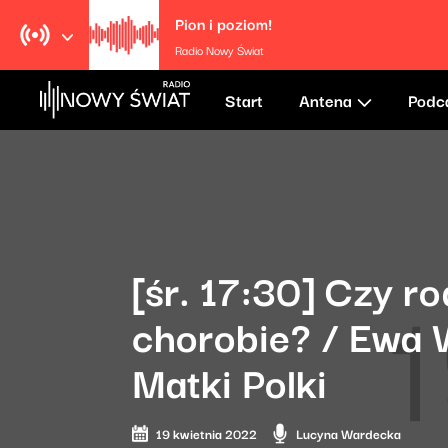
Pion i poziom!
Radio Nowy Świat
Start
Antena
Podc
[śr. 17:30] Czy r
chorobie? / Ewa 
Matki Polki
19 kwietnia 2022
Lucyna Wardecka