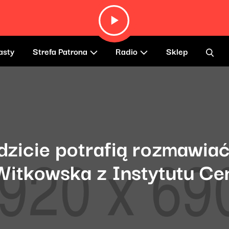
asty
Strefa Patrona
Radio
Sklep
odzicie potrafią rozmawiać
Witkowska z Instytutu C