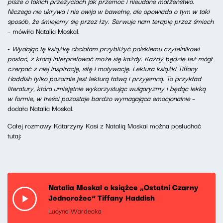
pisze o takich przeżyciach jak przemoc i nieudane małżeństwo.
Niczego nie ukrywa i nie owija w bawełnę, ale opowiada o tym w taki
sposób, że śmiejemy się przez łzy. Serwuje nam terapię przez śmiech
– mówiła Natalia Moskal.
-
Wydając tę książkę chciałam przybliżyć polskiemu czytelnikowi
postać, z którą interpretować może się każdy. Każdy będzie też mógł
czerpać z niej inspirację, siłę i motywację. Lektura książki Tiffany
Haddish tylko pozornie jest lekturą łatwą i przyjemną. To przykład
literatury, która umiejętnie wykorzystując wulgaryzmy i będąc lekką
w formie, w treści pozostaje bardzo wymagająca emocjonalnie
–
dodała Natalia Moskal.
Całej rozmowy Katarzyny Kasi z Natalią Moskal można posłuchać
tutaj:
Natalia Moskal o książce „Ostatni Czarny
Jednorożec” Tiffany Haddish
Lucyna Wardecka