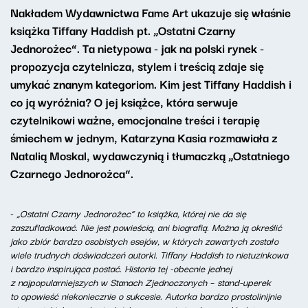
Nakładem Wydawnictwa Fame Art ukazuje się właśnie
książka Tiffany Haddish pt. „Ostatni Czarny
Jednorożec”. Ta nietypowa - jak na polski rynek -
propozycja czytelnicza, stylem i treścią zdaje się
umykać znanym kategoriom. Kim jest Tiffany Haddish i
co ją wyróżnia? O jej książce, która serwuje
czytelnikowi ważne, emocjonalne treści i terapię
śmiechem w jednym, Katarzyna Kasia rozmawiała z
Natalią Moskal, wydawczynią i tłumaczką „Ostatniego
Czarnego Jednorożca”.
-
„Ostatni Czarny Jednorożec” to książka, której nie da się
zaszufladkować. Nie jest powieścią, ani biografią. Można ją określić
jako zbiór bardzo osobistych esejów, w których zawartych zostało
wiele trudnych doświadczeń autorki. Tiffany Haddish to nietuzinkowa
i bardzo inspirująca postać. Historia tej -obecnie jednej
z najpopularniejszych w Stanach Zjednoczonych – stand-uperek
to opowieść niekoniecznie o sukcesie. Autorka bardzo prostolinijnie