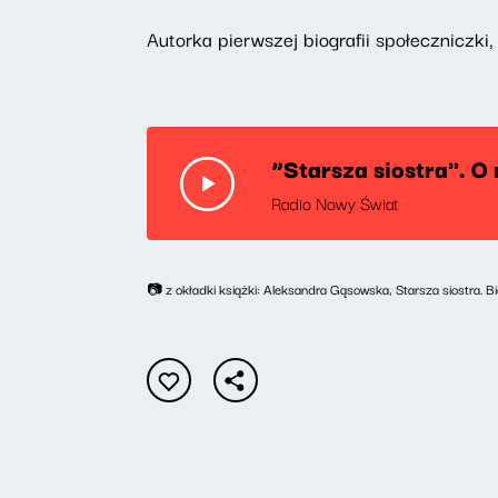
Autorka pierwszej biografii społeczniczki,
“Starsza siostra". O
Radio Nowy Świat
📷 z okładki książki: Aleksandra Gąsowska, Starsza siostra.