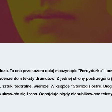
icza. To ona przekazała dalej maszynopis "Ferdydurke" i p
cenzentom teksty dramatów. Z jednej strony postrzegana ja
y, sztuki teatralne, wiersze. W książce “
Starsza siostra. Bio
ukrywała się Irena. Odnajduje nigdy niepublikowane teksty