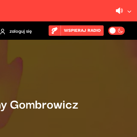
zaloguj się
WSPIERAJ RADIO
eny Gombrowicz