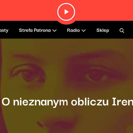
asty
Strefa Patrona
Radio
Sklep
. O nieznanym obliczu Ir