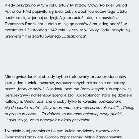
Kiedy przyznano w tym roku tytuły Mistrzów Mowy Polskiej, wśród
Patronów RNŚ pojawiła się idea, żeby dwóch laureatów tego tytułu
spotkało się w jednej audycji. A ja przecież lubię rozmawiać z
Tomaszem Raczkiem i udało mi się go namówić na jedną podróż w
czasie: do 26 listopada 1942 roku, kiedy to w Nowy Jorku odbyła się
premiera filmu zatytułowanego „Casablanca”.
Mimo gwiazdorskiej obsady był on traktowany przez producentów
jako jeden z wielu towarów, wypuszczanych rokrocznie na ekrany
przez „fabrykę snów”. A jednak, pomimo (oczywistych z europejskiej
perspektywy) nonsensów scenariusza, „Casablanca” stała się dziełem
kultowym. Wielu ludzi zna choćby tylko te kwestie: „
Uśmiecham
się do ciebie, mała
”, „
Czy to armata, czy moje serce tak wali?
”, „
Celuję
ci prosto w serce. – To dobrze, to we mnie najmniej czuły punkt
”,
„
Louis, czuję, że to początek pięknej przyjaźni
”...
I właśnie o tej premierze i o tym kulcie będziemy rozmawiać z
Tomaszem Raczkiem. Gorąco zapraszamy: Maria Zamachowska,