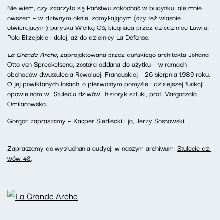
Nie wiem, czy zdarzyło się Państwu zakochać w budynku, ale mnie
owszem – w dziwnym oknie, zamykającym (czy też właśnie
otwierającym) paryską Wielką Oś, biegnącą przez dziedziniec Luwru,
Pola Elizejskie i dalej, aż do dzielnicy La Défense.
La Grande Arche
, zaprojektowana przez duńskiego architekta Johana
Otto von Spreckelsena, została oddana do użytku – w ramach
obchodów dwustulecia Rewolucji Francuskiej – 26 sierpnia 1989 roku.
O jej powikłanych losach, o pierwotnym pomyśle i dzisiejszej funkcji
opowie nam w
"Stuleciu dziwów"
historyk sztuki, prof. Małgorzata
Omilanowska.
Gorąco zapraszamy –
Kacper Siedlecki
i ja, Jerzy Sosnowski.
Zapraszamy do wysłuchania audycji w naszym archiwum:
Stulecie dzi
wów 48
.