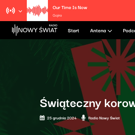
Our Time Is Now
Gojira
Start
Antena
Podc
Świąteczny koro
25 grudnia 2024
Radio Nowy Świat