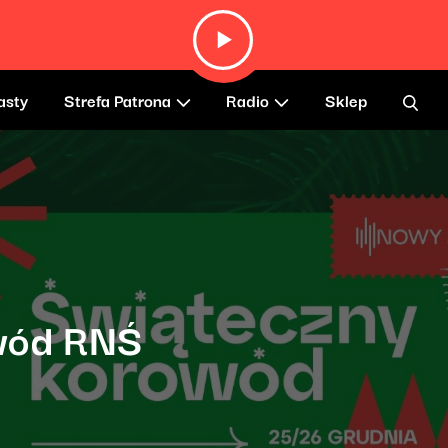
asty
Strefa Patrona
Radio
Sklep
wód RNŚ