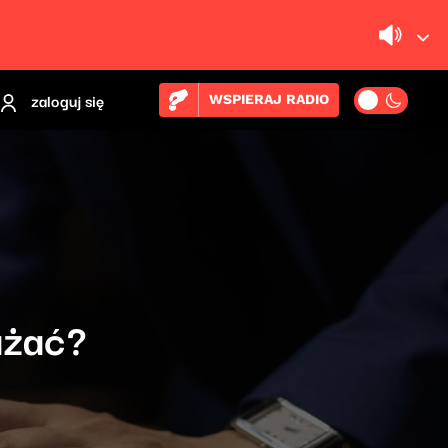
zaloguj się
WSPIERAJ RADIO
ażać?