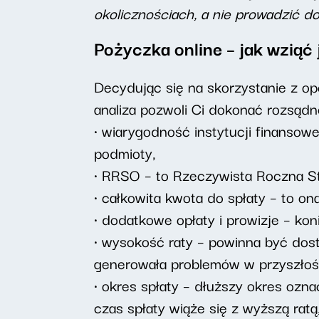
okolicznościach, a nie prowadzić do
Pożyczka online – jak wziąć 
Decydując się na skorzystanie z opc
analiza pozwoli Ci dokonać rozsąd
• wiarygodność instytucji finansow
podmioty,
• RRSO – to Rzeczywista Roczna St
• całkowita kwota do spłaty – to on
• dodatkowe opłaty i prowizje – konie
• wysokość raty – powinna być dost
generowała problemów w przyszłośc
• okres spłaty – dłuższy okres ozna
czas spłaty wiąże się z wyższą rat