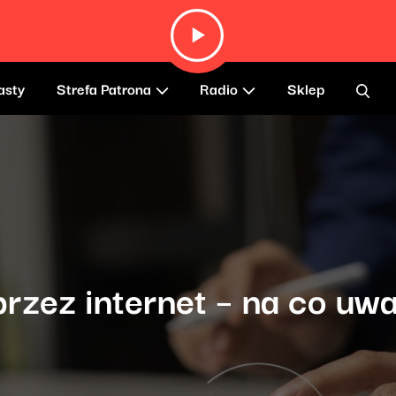
asty
Strefa Patrona
Radio
Sklep
rzez internet – na co uw