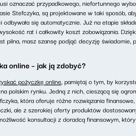
usi oznaczać przypadkowego, niefortunnego wybo
asie Stefczyka, są projektowane w taki sposób, aby
ci odbywała się automatycznie. Już na etapie skł
 wysokość rat i całkowity koszt zobowiązania. Dzięk
t pilna, masz szansę podjąć decyzję świadomie, 
a online – jak ją zdobyć?
uzyskać pożyczkę online
, pamiętaj o tym, by korzy
 na polskim rynku. Jedną z nich, cieszącą się ogro
efczyka, która oferuje różne rozwiązania finansowe
życzki, ale z szerokiej oferty produktów dostosowa
 możliwość konsultacji z doradcą finansowym, któr