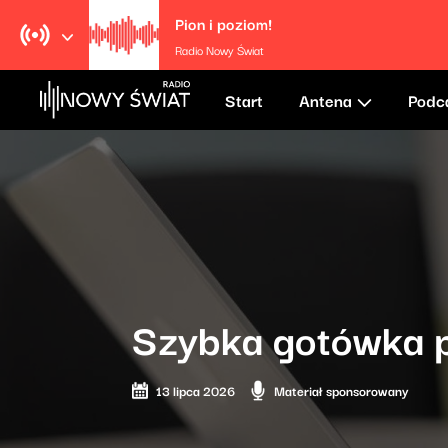
Pion i poziom!
Radio Nowy Świat
Start
Antena
Podc
Szybka gotówka p
13 lipca 2026
Materiał sponsorowany