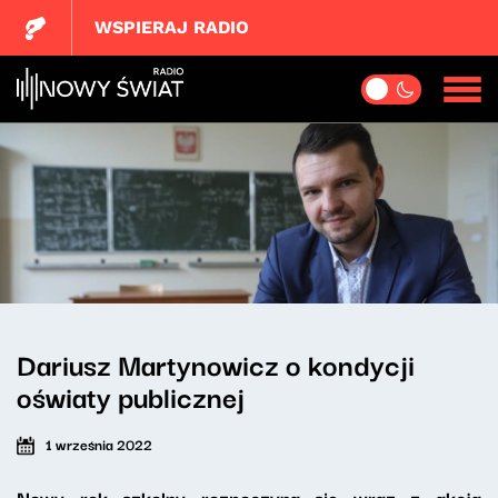
WSPIERAJ RADIO
Dariusz Martynowicz o kondycji
oświaty publicznej
1 września 2022
Nowy rok szkolny rozpoczyna się wraz z akcją