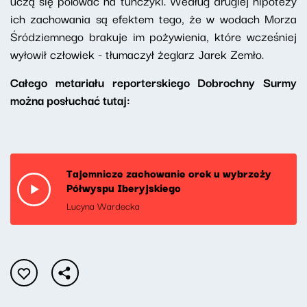
uczą się polować na tuńczyki. Według drugiej hipotezy
ich zachowania są efektem tego, że w wodach Morza
Śródziemnego brakuje im pożywienia, które wcześniej
wyłowił człowiek - tłumaczył żeglarz Jarek Zemło.
Całego metariału reporterskiego Dobrochny Surmy
można posłuchać tutaj:
Tajemnicze zachowanie orek u wybrzeży
Półwyspu Iberyjskiego
Lucyna Wardecka