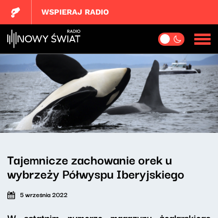
WSPIERAJ RADIO
Tajemnicze zachowanie orek u
wybrzeży Półwyspu Iberyjskiego
5 września 2022
W ostatnim numerze magazynu żeglarskiego