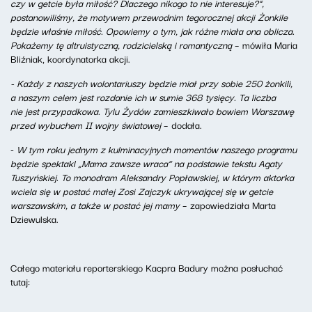
czy w getcie była miłość? Dlaczego nikogo to nie interesuje?”,
postanowiliśmy, że motywem przewodnim tegorocznej akcji Żonkile
będzie właśnie miłość. Opowiemy o tym, jak różne miała ona oblicza.
Pokażemy tę altruistyczną, rodzicielską i romantyczną
– mówiła Maria
Bliźniak, koordynatorka akcji.
- Każdy z naszych wolontariuszy będzie miał przy sobie 250 żonkili,
a naszym celem jest rozdanie ich w sumie 368 tysięcy. Ta liczba
nie jest przypadkowa. Tylu Żydów zamieszkiwało bowiem Warszawę
przed wybuchem II wojny światowej
– dodała.
-
W tym roku jednym z kulminacyjnych momentów naszego programu
będzie spektakl „Mama zawsze wraca” na podstawie tekstu Agaty
Tuszyńskiej. To monodram Aleksandry Popławskiej, w którym aktorka
wciela się w postać małej Zosi Zajczyk ukrywającej się w getcie
warszawskim, a także w postać jej mamy
– zapowiedziała Marta
Dziewulska.
Całego materiału reporterskiego Kacpra Badury można posłuchać
tutaj: