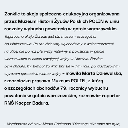
Żonkile to akcja społeczno-edukacyjna organizowana
przez Muzeum Historii Żydów Polskich POLIN w dniu
rocznicy wybuchu powstania w getcie warszawskim.
Tegoroczna akcja Żonkile jest dla muzeum szczególna,
bo jubileuszowa. Po raz dziesiąty wychodzimy z wolontariuszami
na ulicę, ale po raz pierwszy mówimy o powstaniu w getcie
warszawskim w cieniu trwającej wojny w Ukrainie. Bardzo
bym chciała, by symbol żonkila stał się w tym roku ponadczasowym
– mówiła Marta Dziewulska,
wyrazem sprzeciwu wobec wojny
rzeczniczka prasowa Muzeum POLIN, z którą
o szczegółach obchodów 79. rocznicy wybuchu
powstania w getcie warszawskim, rozmawiał reporter
RNŚ Kacper Badura.
-
Wychodząc od słów Marka Edelmana "Dlaczego nikt mnie nie pyta,