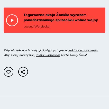
Tegoroczna akcja Żonkile wyrazem
ponadczasowego sprzeciwu wobec wojny
Lucyna Wardecka
W
ięcej ciekawych audycji dostępnych jest w
zakładce podcastów
.
Aby z niej skorzystać,
zostań Patronem
Radia Nowy Świat