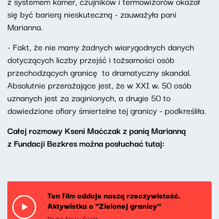
z systemem kamer, czujników i termowizorów okazał
się być barierą nieskuteczną - zauważyła pani
Marianna.
- Fakt, że nie mamy żadnych wiarygodnych danych
dotyczących liczby przejść i tożsamości osób
przechodzących granicę to dramatyczny skandal.
Absolutnie przerażające jest, że w XXI w. 50 osób
uznanych jest za zaginionych, a drugie 50 to
dowiedzione ofiary śmiertelne tej granicy - podkreśliła.
Całej rozmowy Kseni Maćczak z panią Marianną
z Fundacji Bezkres można posłuchać tutaj:
Ten film oddaje naszą rzeczywistość.
Aktywistka o "Zielonej granicy"
Radio Nowy Świat