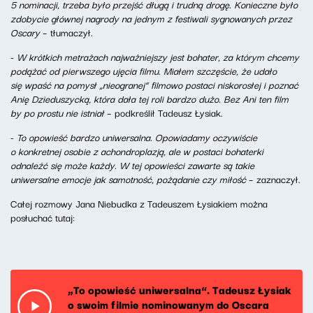
5 nominacji, trzeba było przejść długą i trudną drogę. Konieczne było
zdobycie głównej nagrody na jednym z festiwali sygnowanych przez
Oscary
– tłumaczył.
-
W krótkich metrażach najważniejszy jest bohater, za którym chcemy
podążać od pierwszego ujęcia filmu. Miałem szczęście, że udało
się wpaść na pomysł „nieogranej” filmowo postaci niskorosłej i poznać
Anię Dzieduszycką, która dała tej roli bardzo dużo. Bez Ani ten film
by po prostu nie istniał
– podkreślił Tadeusz Łysiak.
-
To opowieść bardzo uniwersalna. Opowiadamy oczywiście
o konkretnej osobie z achondroplazją, ale w postaci bohaterki
odnaleźć się może każdy. W tej opowieści zawarte są takie
uniwersalne emocje jak samotność, pożądanie czy miłość
– zaznaczył.
Całej rozmowy Jana Niebudka z Tadeuszem Łysiakiem można
posłuchać tutaj:
„To opowieść uniwersalna”. Tadeusz Łysiak
o swoim filmie nominowanym do Oscara