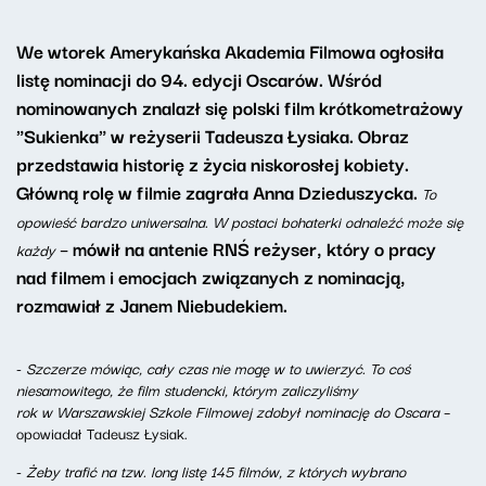
We wtorek Amerykańska Akademia Filmowa ogłosiła
listę nominacji do 94. edycji Oscarów. Wśród
nominowanych znalazł się polski film krótkometrażowy
"Sukienka" w reżyserii Tadeusza Łysiaka. Obraz
przedstawia historię z życia niskorosłej kobiety.
Główną rolę w filmie zagrała Anna Dzieduszycka.
To
opowieść bardzo uniwersalna. W postaci bohaterki odnaleźć może się
– mówił na antenie RNŚ reżyser, który o pracy
każdy
nad filmem i emocjach związanych z nominacją,
rozmawiał z Janem Niebudekiem.
-
Szczerze mówiąc, cały czas nie mogę w to uwierzyć. To coś
niesamowitego, że film studencki, którym zaliczyliśmy
rok w Warszawskiej Szkole Filmowej zdobył nominację do Oscara
–
opowiadał Tadeusz Łysiak.
-
Żeby trafić na tzw. long listę 145 filmów, z których wybrano