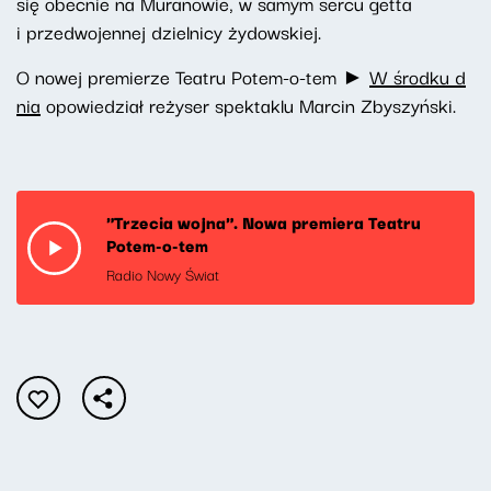
się obecnie na Muranowie, w samym sercu getta
i przedwojennej dzielnicy żydowskiej.
O nowej premierze Teatru Potem-o-tem ►
W środku d
nia
opowiedział reżyser spektaklu Marcin Zbyszyński.
"Trzecia wojna". Nowa premiera Teatru
Potem-o-tem
Radio Nowy Świat