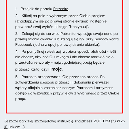
Przejdź do portalu
Patronite
.
Kliknij na pole z wybranym przez Ciebie progiem
(znajdującym się po prawej stronie ekranu), następnie
potwierdź swój wybór, klikając "Kontynuuj".
Zaloguj się do serwisu Patronite, wpisując swoje dane po
prawej stronie okienka lub zaloguj się np. przy pomocy konta
Facebook (jedna z opcji po lewej stronie okienka).
Po pomyślnej rejestracji wybierz sposób płatności - jeśli
nie chcesz, aby coś Ci umknęło i nie chcesz martwić się o
przedłużanie wpłaty - najwygodniejszą opcją będzie
imoje
płatność kartą, czyli
.
Patronite przeprowadzi Cię przez ten proces. Po
zatwierdzeniu sposobu płatności i dokonaniu pierwszej
wpłaty oficjalnie zostaniesz naszym Patronem i otrzymasz
dostęp do wszystkich przywilejów z wybranego przez Ciebie
progu.
Jeszcze bardziej szczegółową instrukcję znajdziesz
POD TYM (tu klikn
ij)
linkiem. ;)