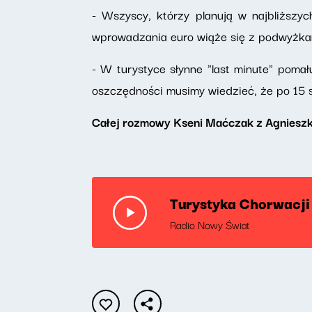
- Wszyscy, którzy planują w najbliższy
wprowadzania euro wiąże się z podwyżka
- W turystyce słynne "last minute" pomału
oszczędności musimy wiedzieć, że po 15 
Całej rozmowy Kseni Maćczak z Agnieszk
Turystyka Chorwacji 
Radio Nowy Świat