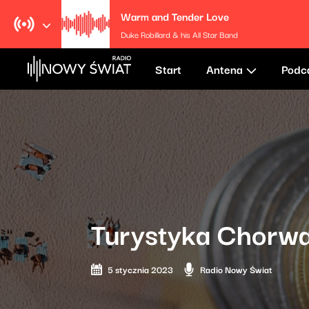
Warm and Tender Love
Duke Robillard & his All Star Band
Start
Antena
Podc
Turystyka Chorwac
5 stycznia 2023
Radio Nowy Świat