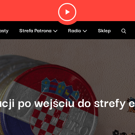
asty
Strefa Patrona
Radio
Sklep
ji po wejściu do strefy 