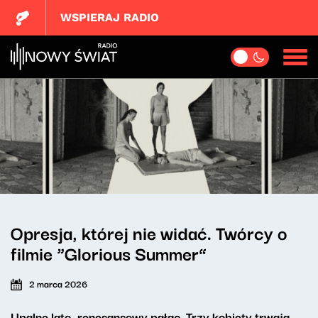
WSPIERAJ RADIO
Opresja, której nie widać. Twórcy o
filmie “Glorious Summer”
2 marca 2026
Upalne lato, renesansowy pałac. Trzy kobiety trwają