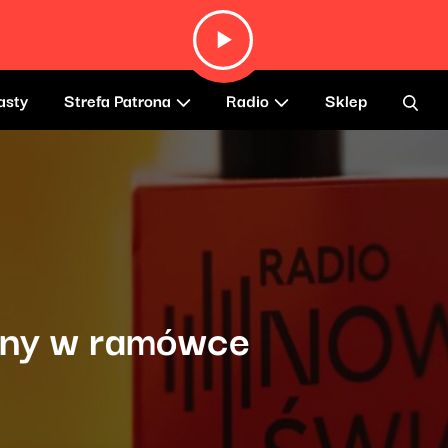
asty
Strefa Patrona
Radio
Sklep
ny w ramówce