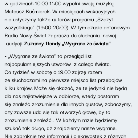
w godzinach 10:00-11:00 wypełni swoją muzyką
Mateusz Kuśmierek. W miesiącach wakacyjnych
nie usłyszymy także autorów programu „Szczyt
wszystkiego” (19:00-20:00). W tym czasie antenowym
Radio Nowy Świat zaprasza do słuchania nowej
audycji
Zuzanny Iłendy „Wygrane ze świata”
.
- „Wygrane ze świata” to przegląd list
najpopularniejszych utworów z całego świata.
Co tydzień w sobotę o 19.00 zajrzę razem
ze słuchaczami na pierwsze miejsca list przebojów
kilku krajów. Może się okazać, że te jedynki nie będą
dla nas najłatwiejsze w odbiorze, wtedy postaram
się znaleźć zrozumienie dla innych gustów, zobaczymy,
czy zawsze uda się tak otworzyć głowę, by to
zrozumienie znaleźć… W każdym razie będziemy
szukać tak długo, aż znajdziemy nasze wygrane.
Nie zabraknie też informacji i ciekawostek z różnych