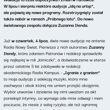
W lipcu i sierpniu niektóre audycje „idą na urlop”,
ale pojawią się nowe programy. Rozstrzygnięty został
także nabór w ramach „Próbnego lotu”. Do nowo
światowego zespołu dołącza Zuzanna Iłenda.
Już
w czwartek, 4 lipca
, dwie nowe audycje na antenie
Radia Nowy Świat. Pierwsza z nich autorstwa
Zuzanny
Iłendy
, która zdaniem Patronów i redakcji sprawdziła
się najlepiej w roli „lotniczki”, a doświadczenie w eterze
przez ostatnie 5 lat zdobywała w redakcji
akademickiego Radia Kampus. -
„Igranie z graniem”
to moja audycja z selekcją muzyki, która mnie
zachwyca i obok której nie umiem przejść obojętnie.
Wybór utworów i dzielenie się nimi uważam za akt
poniekąd intymny, co wymaga ode mnie odwagi i mam
poczucie, że niesie z sobą ryzyko, ale też ogromną