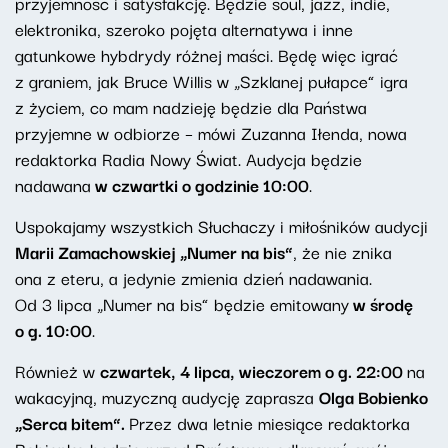
przyjemność i satysfakcję. Będzie soul, jazz, indie,
elektronika, szeroko pojęta alternatywa i inne
gatunkowe hybdrydy różnej maści. Będę więc igrać
z graniem, jak Bruce Willis w „Szklanej pułapce” igra
z życiem, co mam nadzieję będzie dla Państwa
przyjemne w odbiorze – mówi Zuzanna Iłenda, nowa
redaktorka Radia Nowy Świat. Audycja będzie
nadawana
w czwartki o godzinie 10:00
.
Uspokajamy wszystkich Słuchaczy i miłośników audycji
Marii Zamachowskiej „Numer na bis”
, że nie znika
ona z eteru, a jedynie zmienia dzień nadawania.
Od 3 lipca „Numer na bis” będzie emitowany
w środę
o g. 10:00
.
Również w
czwartek, 4 lipca, wieczorem o g. 22:00
na
wakacyjną, muzyczną audycję zaprasza
Olga Bobienko
„Serca bitem”.
Przez dwa letnie miesiące redaktorka