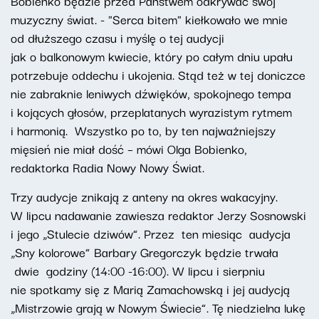
Bobienko będzie przed Państwem odkrywać swój
muzyczny świat. - "Serca bitem" kiełkowało we mnie
od dłuższego czasu i myślę o tej audycji
jak o balkonowym kwiecie, który po całym dniu upału
potrzebuje oddechu i ukojenia. Stąd też w tej doniczce
nie zabraknie leniwych dźwięków, spokojnego tempa
i kojących głosów, przeplatanych wyrazistym rytmem
i harmonią. Wszystko po to, by ten najważniejszy
mięsień nie miał dość – mówi Olga Bobienko,
redaktorka Radia Nowy Nowy Świat.
Trzy audycje znikają z anteny na okres wakacyjny.
W lipcu nadawanie zawiesza redaktor Jerzy Sosnowski
i jego „Stulecie dziwów”. Przez ten miesiąc audycja
„Sny kolorowe” Barbary Gregorczyk będzie trwała
dwie godziny (14:00 -16:00). W lipcu i sierpniu
nie spotkamy się z Marią Zamachowską i jej audycją
„Mistrzowie grają w Nowym Świecie”. Tę niedzielna lukę