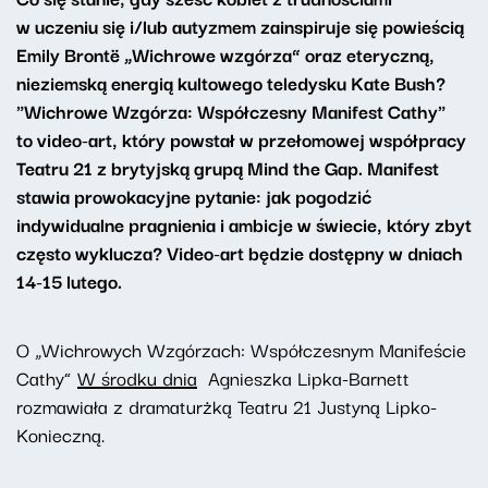
w uczeniu się i/lub autyzmem zainspiruje się powieścią
Emily Brontë „Wichrowe wzgórza” oraz eteryczną,
nieziemską energią kultowego teledysku Kate Bush?
"Wichrowe Wzgórza: Współczesny Manifest Cathy"
to v
ideo-art, który
powstał w przełomowej współpracy
Teatru 21 z brytyjską grupą Mind the Gap. Manifest
stawia prowokacyjne pytanie: jak pogodzić
indywidualne pragnienia i ambicje w świecie, który zbyt
często wyklucza? Video-art będzie dostępny w dniach
14-15 lutego.
O „Wichrowych Wzgórzach: Współczesnym Manifeście
Cathy”
W środku dnia
Agnieszka Lipka-Barnett
rozmawiała z dramaturżką Teatru 21 Justyną Lipko-
Konieczną.