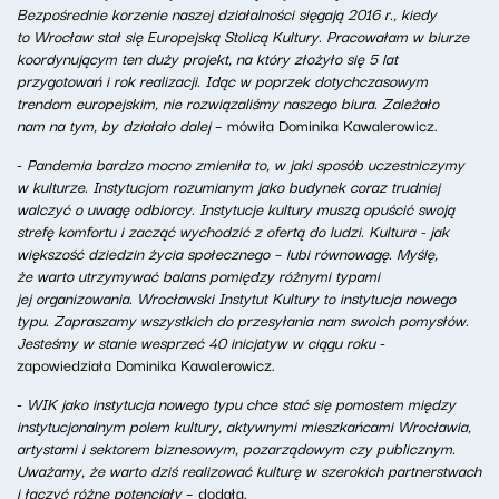
Bezpośrednie korzenie naszej działalności sięgają 2016 r., kiedy
to Wrocław stał się Europejską Stolicą Kultury. Pracowałam w biurze
koordynującym ten duży projekt, na który złożyło się 5 lat
przygotowań i rok realizacji. Idąc w poprzek dotychczasowym
trendom europejskim, nie rozwiązaliśmy naszego biura. Zależało
nam na tym, by działało dalej
– mówiła Dominika Kawalerowicz.
-
Pandemia bardzo mocno zmieniła to, w jaki sposób uczestniczymy
w kulturze. Instytucjom rozumianym jako budynek coraz trudniej
walczyć o uwagę odbiorcy. Instytucje kultury muszą opuścić swoją
strefę komfortu i zacząć wychodzić z ofertą do ludzi. Kultura - jak
większość dziedzin życia społecznego – lubi równowagę. Myślę,
że warto utrzymywać balans pomiędzy różnymi typami
jej organizowania.
Wrocławski Instytut Kultury to instytucja nowego
typu.
Zapraszamy wszystkich do przesyłania nam swoich pomysłów.
Jesteśmy w stanie wesprzeć 40 inicjatyw w ciągu roku
-
zapowiedziała Dominika Kawalerowicz.
-
WIK jako instytucja nowego typu chce stać się pomostem między
instytucjonalnym polem kultury, aktywnymi mieszkańcami Wrocławia,
artystami i sektorem biznesowym, pozarządowym czy publicznym.
Uważamy, że warto dziś realizować kulturę w szerokich partnerstwach
i łączyć różne potencjały
– dodała.