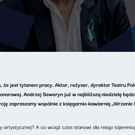
 że jest tytanem pracy. Aktor, reżyser, dyrektor Teatru Po
Honorowej. Andrzej Seweryn już w najbliższą niedzielę bę
ycję zapraszamy wspólnie z księgarnio-kawiarnią „Wrzenie 
acy artystycznej? A co wciąż czas stanowi dla niego tajemn