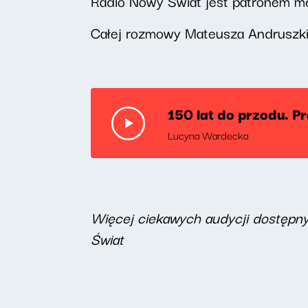
Radio Nowy Świat jest patronem me
Całej rozmowy Mateusza Andruszki
150 lat do przodu. P
Lucyna Wardecka
Więcej ciekawych audycji dostępn
Świat