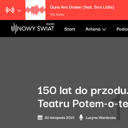
Guns Are Drawn (feat. Son Little)
The Roots
Start
Antena
Podc
150 lat do przodu
Teatru Potem-o-t
30 listopada 2021
Lucyna Wardecka