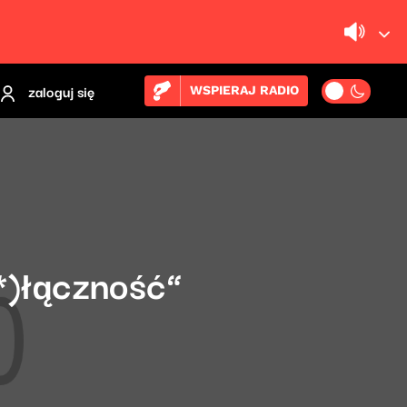
zaloguj się
WSPIERAJ RADIO
(*)łączność”