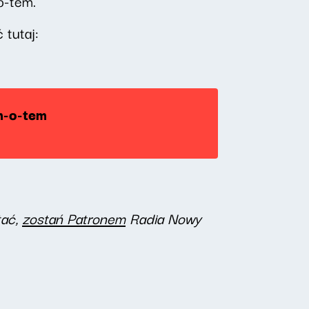
o-tem.
tutaj:
m-o-tem
tać,
zostań Patronem
Radia Nowy