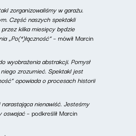
akl zorganizowaliśmy w garażu.
ym. Część naszych spektakli
 przez kilka miesięcy będzie
nia „Po(*)łączność”
– mówił Marcin
do wyobrażenia abstrakcji. Pomysł
 niego zrozumieć. Spektakl jest
zność” opowiada o procesach historii
i narastająca nienawiść. Jesteśmy
y oswajać
– podkreślił Marcin