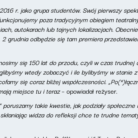
2016 r. jako grupa studentów. Swój pierwszy spekt
funkcjonujemy poza tradycyjnym obiegiem teatraln
ch, autokarach lub tajnych lokalizacjach. Obecnie
 2 grudnia odbędzie się tam premiera przedstawie
simy się 150 lat do przodu, czyli w czas trudnej 
oglibyśmy wtedy zobaczyć i ile bylibyśmy w stanie z
, cofamy się coraz bliżej współczesności. „Po(*)łąc
ają miejsce tu i teraz
– opowiadał reżyser.
 poruszamy takie kwestie, jak podziały społeczne 
kłaniając widza do refleksji chce te trudne temat