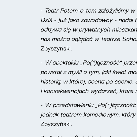
-
Teatr Potem-o-tem założyliśmy w 
Dziś - już jako zawodowcy - nadal 
odbywa się w prywatnych mieszkania
nas można oglądać w Teatrze Soho.
Zbyszyński.
-
W spektaklu „Po(*)ączność” przeno
powstał z myśli o tym, jaki świat m
historią, w której, scena po scenie
i konsekwencjach wydarzeń, które m
-
W przedstawieniu „Po(*)łączność”
jednak teatrem komediowym, który s
Zbyszyński.