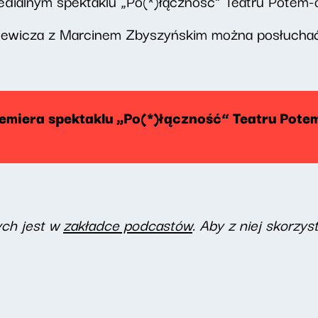
dialnym spektaklu „Po(*)łączność” Teatru Potem-
ewicza z Marcinem Zbyszyńskim można posłuchać 
remiera spektaklu „Po(*)łączność” Teatru Pote
ych jest w
zakładce podcastów
. Aby z niej skorzys