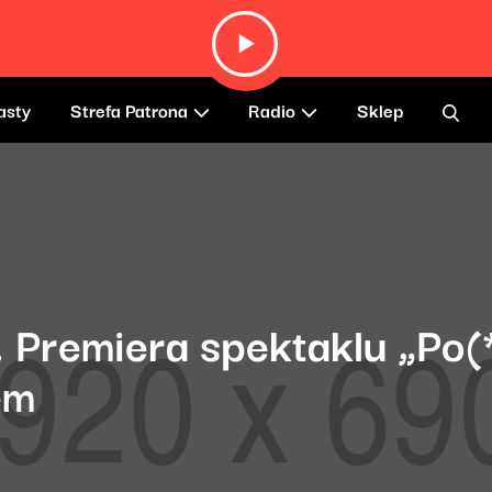
asty
Strefa Patrona
Radio
Sklep
. Premiera spektaklu „Po
em