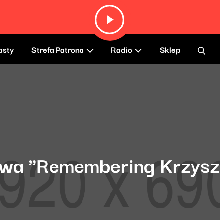
asty
Strefa Patrona
Radio
Sklep
awa "Remembering Krzyszt