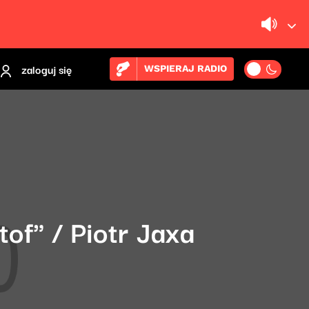
zaloguj się
WSPIERAJ RADIO
of" / Piotr Jaxa