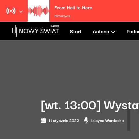
From Hell to Here
Himalayas
Start
Antena
Podc
[wt. 13:00] Wyst
11 stycznia 2022
Lucyna Wardecka