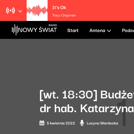
It's Ok
Tracy Chapman
Start
Antena
Podc
[wt. 18:30] Budże
dr hab. Katarzyn
5 kwietnia 2022
Lucyna Wardecka