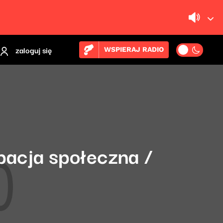
zaloguj się
WSPIERAJ RADIO
pacja społeczna /