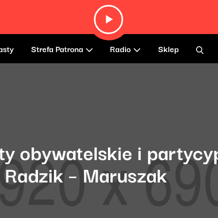
asty
Strefa Patrona
Radio
Sklep
ty obywatelskie i partycy
a Radzik – Maruszak