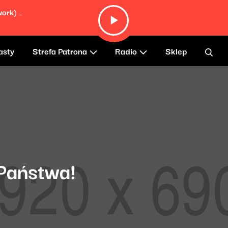
Sailed (Rachika Nayar & Nina Keith Rework) (feat. Ólafur Arnalds & Janus Rasmussen)
asty
Strefa Patrona
Radio
Sklep
Państwa!