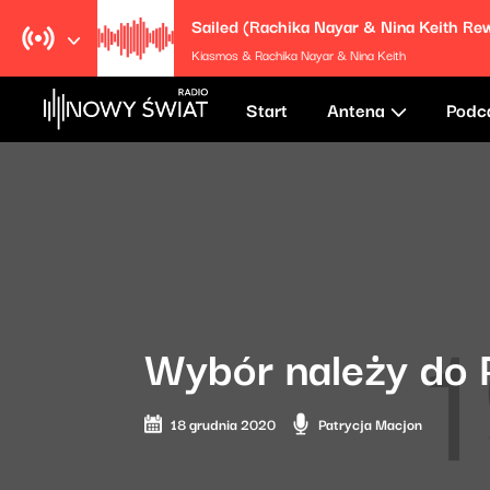
Kiasmos & Rachika Nayar & Nina Keith
Start
Antena
Podc
Wybór należy do 
18 grudnia 2020
Patrycja Macjon