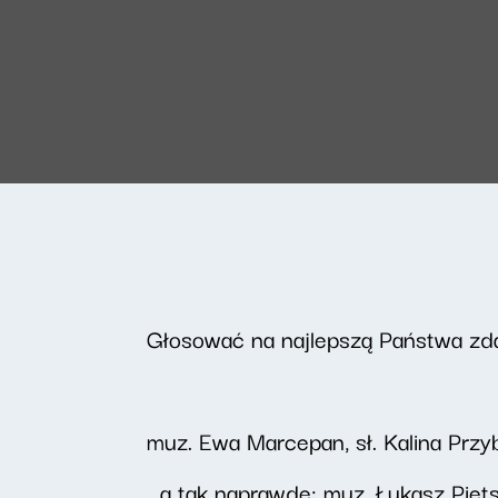
Głosować na najlepszą Państwa zd
muz. Ewa Marcepan, sł. Kalina Przyb
...a tak naprawdę: muz. Łukasz Pie