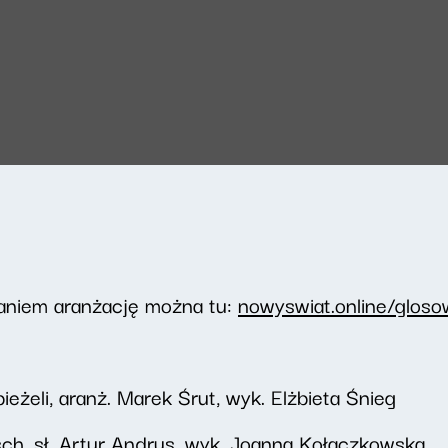
aniem aranżację można tu:
nowyswiat.online/gloso
ieżeli, aranż. Marek Śrut, wyk. Elżbieta Śnieg
tsch, sł. Artur Andrus, wyk. Joanna Kołaczkowska