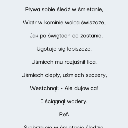
Pływa sobie śledź w śmietanie,
Wiatr w kominie walca świszcze,
- Jak po świętach co zostanie,
Ugotuje się lepiszcze.
Uśmiech mu rozjaśnił lica,
Uśmiech ciepły, uśmiech szczery,
Westchnął: - Ale dujawica!
I ściągnął wodery.
Ref:
Srebrzą się w śmietanie śledzie,