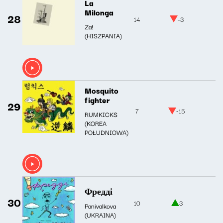
La
Milonga
28
14
-3
Za!
(HISZPANIA)
Mosquito
fighter
29
7
-15
RUMKICKS
(KOREA
POŁUDNIOWA)
Фредді
30
10
3
Panivalkova
(UKRAINA)