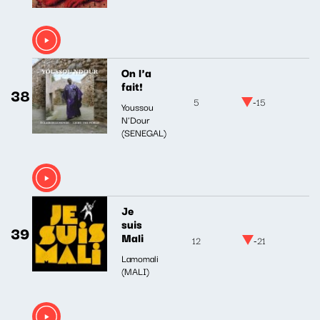
On l'a
fait!
38
5
-15
Youssou
N'Dour
(SENEGAL)
Je
suis
39
Mali
12
-21
Lamomali
(MALI)