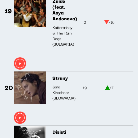
Zaide
(feat.
19
Asya
Andonova)
2
-16
Kottarashky
& The Rain
Dogs
(BUŁGARIA)
Struny
20
Jana
19
17
Kirschner
(SŁOWACJA)
Disisti