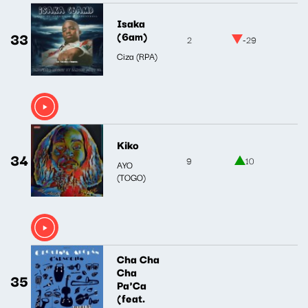
Isaka
33
(6am)
2
-29
Ciza (RPA)
Kiko
34
9
10
AYO
(TOGO)
Cha Cha
Cha
35
Pa'Ca
(feat.