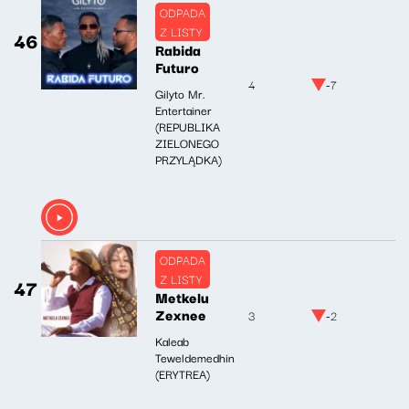
ODPADA
Z LISTY
46
Rabida
Futuro
4
-7
Gilyto Mr.
Entertainer
(REPUBLIKA
ZIELONEGO
PRZYLĄDKA)
ODPADA
Z LISTY
47
Metkelu
Zexnee
3
-2
Kaleab
Teweldemedhin
(ERYTREA)