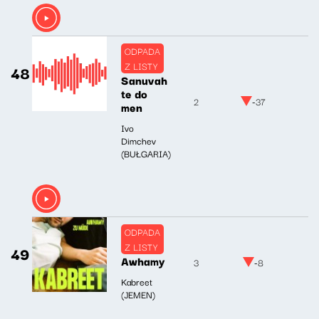
ODPADA
Z LISTY
48
Sanuvah
te do
2
-37
men
Ivo
Dimchev
(BUŁGARIA)
ODPADA
Z LISTY
49
Awhamy
3
-8
Kabreet
(JEMEN)