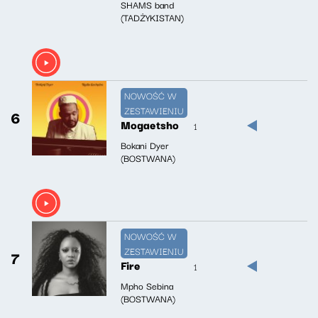
SHAMS band
(TADŻYKISTAN)
NOWOŚĆ W
ZESTAWIENIU
6
Mogaetsho
1
Bokani Dyer
(BOSTWANA)
NOWOŚĆ W
ZESTAWIENIU
7
Fire
1
Mpho Sebina
(BOSTWANA)