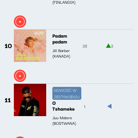
(FINLANDIA)
Padam
padam
10
28
3
Jill Barber
(KANADA)
NOWOŚĆ W
ZESTAWIENIU
11
O
1
Tshameke
Juu Matere
(BOSTWANA)