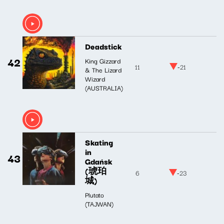
Deadstick
42
King Gizzard
11
-21
& The Lizard
Wizard
(AUSTRALIA)
Skating
in
43
Gdańsk
(琥珀
6
-23
城)
Plutato
(TAJWAN)