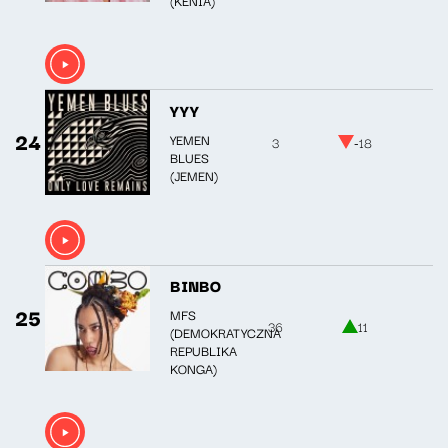
YYY
24
YEMEN
3
-18
BLUES
(JEMEN)
BINBO
25
MFS
36
11
(DEMOKRATYCZNA
REPUBLIKA
KONGA)