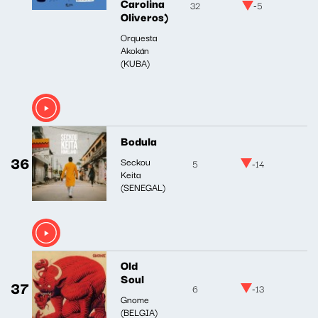
Carolina
32
-5
Oliveros)
Orquesta
Akokán
(KUBA)
Bodula
36
Seckou
5
-14
Keita
(SENEGAL)
Old
Soul
37
6
-13
Gnome
(BELGIA)