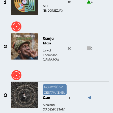
1
18
4
ALI
(INDONEZJA)
Ganja
Man
2
30
0
Linval
Thompson
(JAMAJKA)
NOWOŚĆ W
ZESTAWIENIU
3
Gun
1
Manizha
(TADŻYKISTAN)