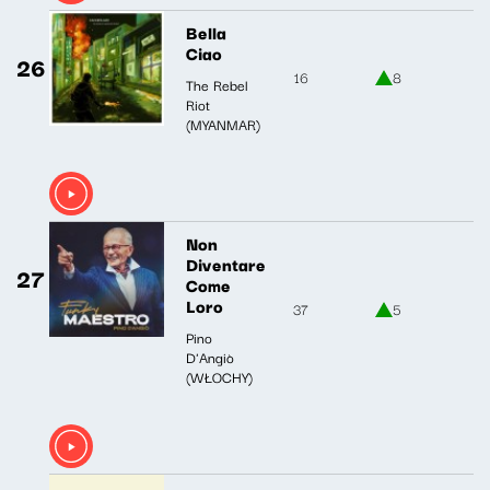
Bella
Ciao
26
16
8
The Rebel
Riot
(MYANMAR)
Non
Diventare
27
Come
Loro
37
5
Pino
D'Angiò
(WŁOCHY)