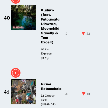
Kuduro
(feat.
40
Fatoumata
Diawara,
Moonchild
Sanelly &
2
-33
Tom
Excell)
Africa
Express
(RPA)
Ririmi
Rotsombela
41
20
-10
Di Groovy
Girls
(UGANDA)