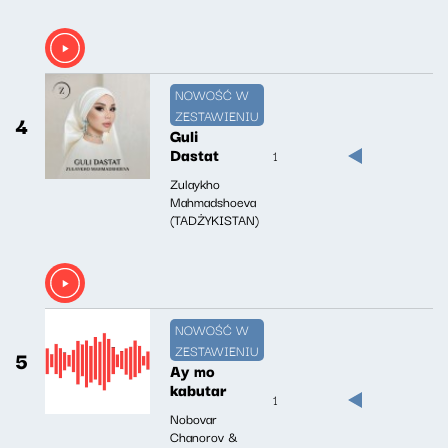
NOWOŚĆ W
ZESTAWIENIU
4
Guli
Dastat
1
Zulaykho
Mahmadshoeva
(TADŻYKISTAN)
NOWOŚĆ W
ZESTAWIENIU
5
Ay mo
kabutar
1
Nobovar
Chanorov &