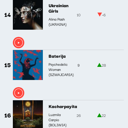
Ukrainian
Girls
14
10
-6
Alina Pash
(UKRAINA)
Baterija
15
Psychedelic
9
28
Woman
(SZWAJCARIA)
Kacharpayita
16
Luzmila
26
22
Carpio
(BOLIWIA)