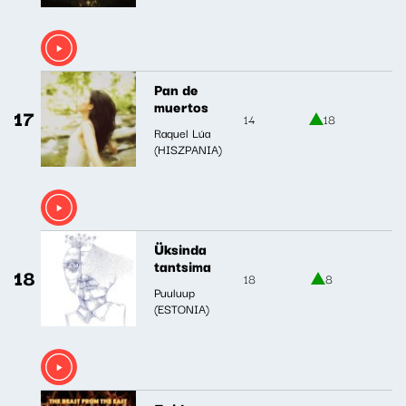
Pan de
muertos
17
14
18
Raquel Lúa
(HISZPANIA)
Üksinda
tantsima
18
18
8
Puuluup
(ESTONIA)