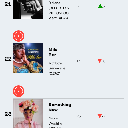
21
Rislene
4
6
(REPUBLIKA
ZIELONEGO
PRZYLĄDKA)
Mila
Ber
22
17
-3
Matibeye
Génevieve
(CZAD)
Something
New
23
25
-7
Naomi
Wachira
(KENIA)