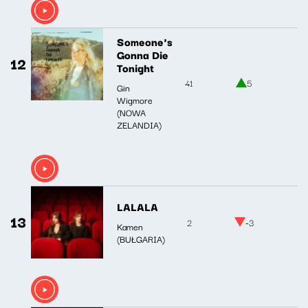
Someone's
Gonna Die
12
Tonight
41
5
Gin
Wigmore
(NOWA
ZELANDIA)
LALALA
13
2
-3
Kamen
(BUŁGARIA)