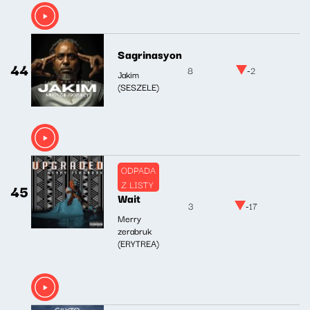
Sagrinasyon
44
8
-2
Jakim
(SESZELE)
ODPADA
Z LISTY
45
Wait
3
-17
Merry
zerabruk
(ERYTREA)