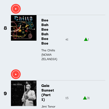
Bee
Bah
8
Bee
Bah
Bee
41
1
Boe
The Chills
(NOWA
ZELANDIA)
Gaia
Sunset
9
(Part
15
31
1)
Jimi Tenor