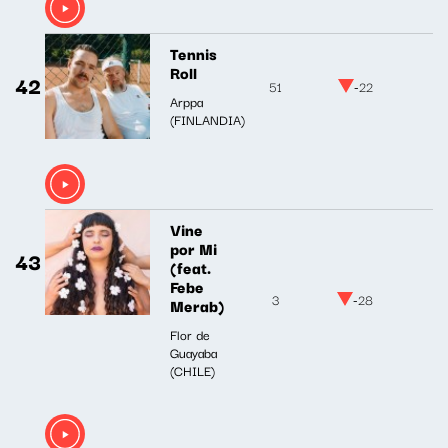
Tennis
Roll
42
51
-22
Arppa
(FINLANDIA)
Vine
por Mi
43
(feat.
Febe
3
-28
Merab)
Flor de
Guayaba
(CHILE)