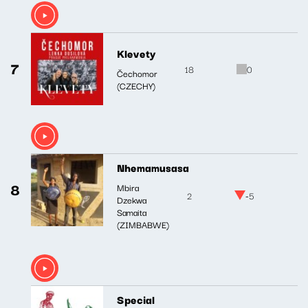
Klevety
7
18
0
Čechomor
(CZECHY)
Nhemamusasa
8
Mbira
2
-5
Dzekwa
Samaita
(ZIMBABWE)
Special