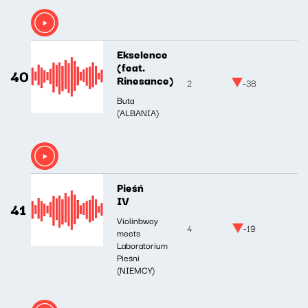
Ekselence
(feat.
40
Rinesance)
2
-38
Buta
(ALBANIA)
Pieśń
IV
41
Violinbwoy
4
-19
meets
Laboratorium
Pieśni
(NIEMCY)