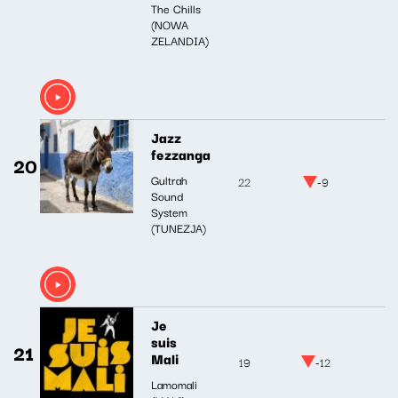
The Chills
(NOWA
ZELANDIA)
Jazz
fezzanga
20
Gultrah
22
-9
Sound
System
(TUNEZJA)
Je
suis
21
Mali
19
-12
Lamomali