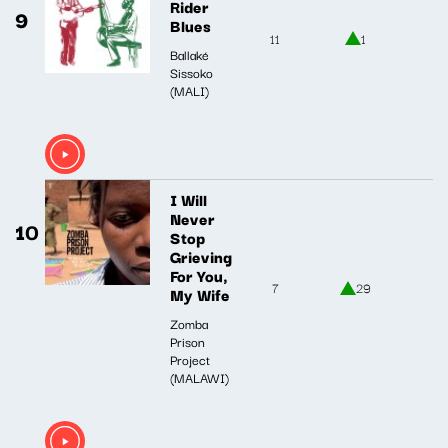
Rider
9
Blues
11
1
Ballaké
Sissoko
(MALI)
I Will
Never
10
Stop
Grieving
For You,
7
29
My Wife
Zomba
Prison
Project
(MALAWI)