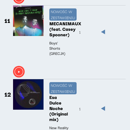
NOWOŚĆ W
ZESTAWIENIU
11
MECANIMAUX
(feat. Casey
1
Spooner)
Boys'
Shorts
(GRECJA)
NOWOŚĆ W
ZESTAWIENIU
12
Esa
Dulce
Noche
1
(Original
mix)
New Reality