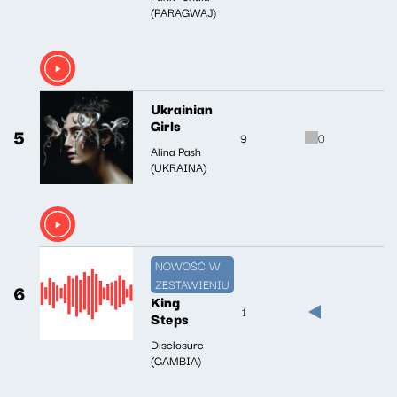
(PARAGWAJ)
Ukrainian
Girls
5
9
0
Alina Pash
(UKRAINA)
NOWOŚĆ W
ZESTAWIENIU
6
King
1
Steps
Disclosure
(GAMBIA)