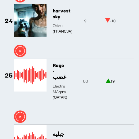
harvest
sky
24
9
-10
Oklou
(FRANCJA)
Rage
-
25
غضب
80
19
Electro
MAqam
(QATAR)
جبليه