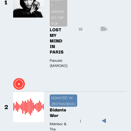
1
/
AWANS
DO TIP-
TOP
LOST
18
0
MY
MIND
IN
PARIS
Faouzia
(MAROKO)
NOWOŚĆ W
ZESTAWIENIU
2
Bidante
Wor
1
Mamboi &
The