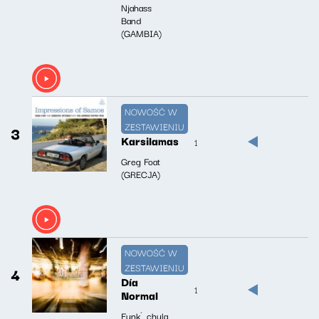
Njahass
Band
(GAMBIA)
NOWOŚĆ W
ZESTAWIENIU
3
Karsilamas
1
Greg Foat
(GRECJA)
NOWOŚĆ W
ZESTAWIENIU
4
Día
1
Normal
Funk´chula