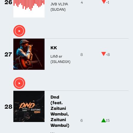
26
4
-1
JVB VLIYA
(SUDAN)
KK
27
8
-8
Lífið er
(ISLANDIA)
Dnd
(feat.
28
Zaituni
Wambui,
Zaituni
6
15
Wambui)