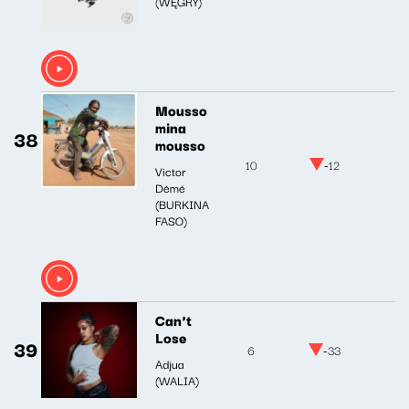
(WĘGRY)
Mousso
mina
38
mousso
10
-12
Victor
Démé
(BURKINA
FASO)
Can't
Lose
39
6
-33
Adjua
(WALIA)