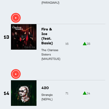
(PARAGWAJ)
Fire &
Ice
13
(feat.
Basia)
16
28
The Clarisse
Sisters
(MAURITIUS)
420
14
71
24
Strangle
(NEPAL)