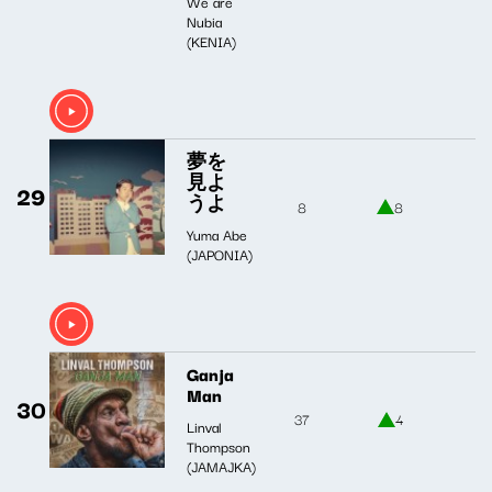
We are
Nubia
(KENIA)
夢を
見よ
29
うよ
8
8
Yuma Abe
(JAPONIA)
Ganja
Man
30
37
4
Linval
Thompson
(JAMAJKA)