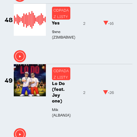
ODPADA
Z LISTY
48
Yes
2
-16
9xne
(ZIMBABWE)
ODPADA
Z LISTY
49
Lo Do
(feat.
2
-26
Jey
one)
Mik
(ALBANIA)