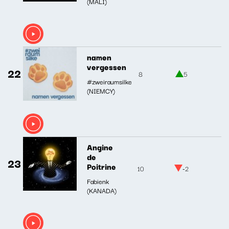
(MALI)
namen
vergessen
22
8
5
#zweiraumsilke
(NIEMCY)
Angine
de
23
Poitrine
10
-2
Fabienk
(KANADA)