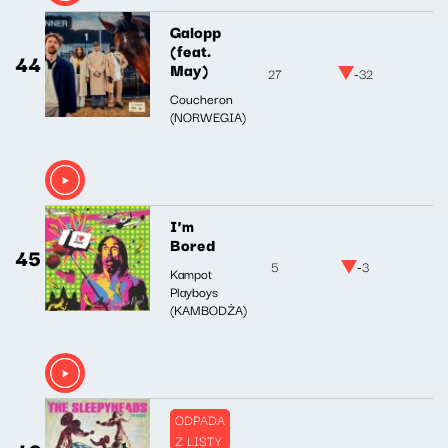
Galopp
(feat.
44
May)
27
-32
Coucheron
(NORWEGIA)
I'm
Bored
45
5
-3
Kampot
Playboys
(KAMBODŻA)
ODPADA
Z LISTY