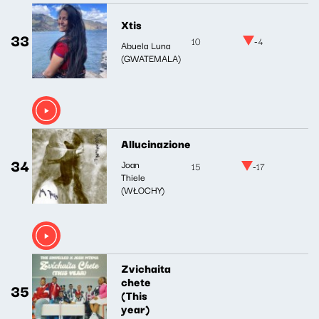
Xtis
33
10
-4
Abuela Luna
(GWATEMALA)
Allucinazione
34
Joan
15
-17
Thiele
(WŁOCHY)
Zvichaita
chete
35
(This
year)