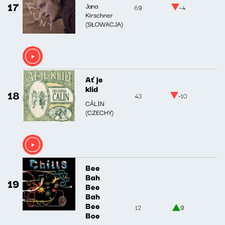
17
Jana
69
-4
Kirschner
(SŁOWACJA)
Ať je
klid
18
43
-10
CÂLIN
(CZECHY)
Bee
Bah
19
Bee
Bah
Bee
12
9
Boe