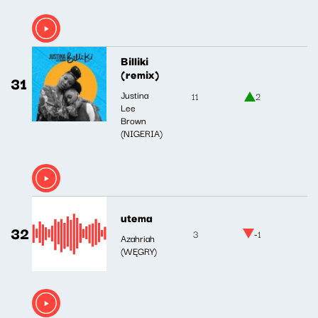
Billiki
(remix)
31
Justina
11
2
Lee
Brown
(NIGERIA)
utema
32
3
-1
Azahriah
(WĘGRY)