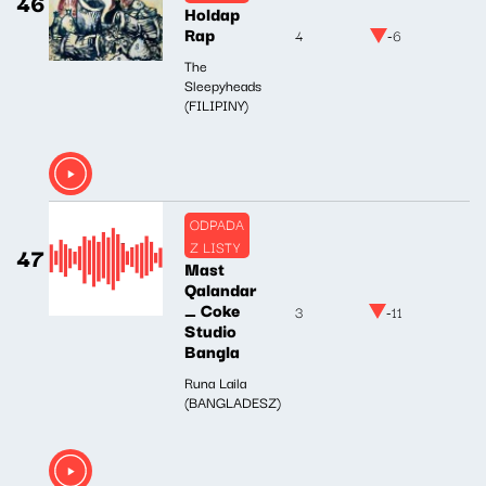
46
Holdap
Rap
4
-6
The
Sleepyheads
(FILIPINY)
ODPADA
Z LISTY
47
Mast
Qalandar
_ Coke
3
-11
Studio
Bangla
Runa Laila
(BANGLADESZ)