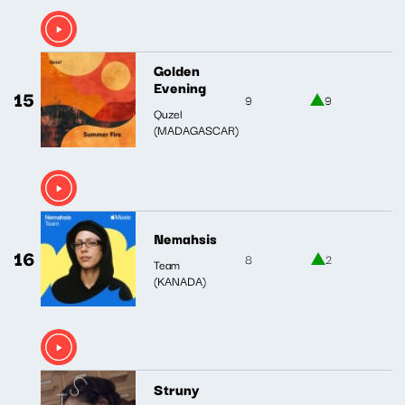
Golden
Evening
15
9
9
Quzel
(MADAGASCAR)
Nemahsis
16
8
2
Team
(KANADA)
Struny