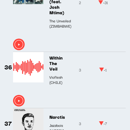
(feat.
2
-31
Josh
Mtima)
The Unveiled
(ZIMBABWE)
Within
The
36
Veil
3
-1
Vioflesh
(CHILE)
Narctis
37
3
-7
Jazzbois