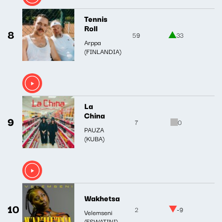
Tennis
Roll
8
59
33
Arppa
(FINLANDIA)
La
China
9
7
0
PAUZA
(KUBA)
Wakhetsa
10
2
-9
Velemseni
(ESWATINI)