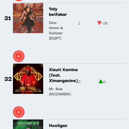
Yaly
betfakar
31
Dina
2
-29
Amine &
Sulisizer
(EGIPT)
Xisuti Xamina
(feat.
32
Ximanganine)
3
11
Mr. Bow
(MOZAMBIK)
Hooligan