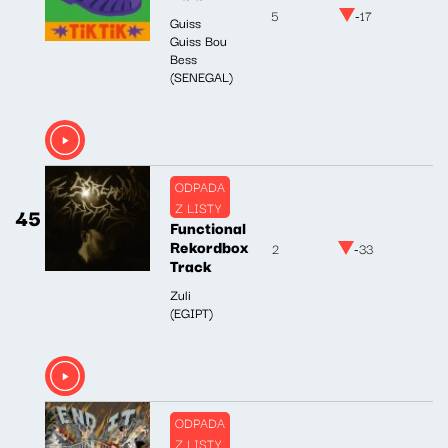
5
-17
Guiss
Guiss Bou
Bess
(SENEGAL)
ODPADA
Z LISTY
45
Functional
Rekordbox
2
-33
Track
Zuli
(EGIPT)
ODPADA
Z LISTY