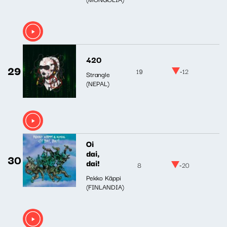
420
29
19
-12
Strangle
(NEPAL)
Oi
dai,
30
dai!
8
-20
Pekko Käppi
(FINLANDIA)