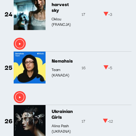
harvest
sky
24
17
-3
Oklou
(FRANCJA)
Nemahsis
25
16
-5
Team
(KANADA)
Ukrainian
Girls
26
17
-12
Alina Pash
(UKRAINA)