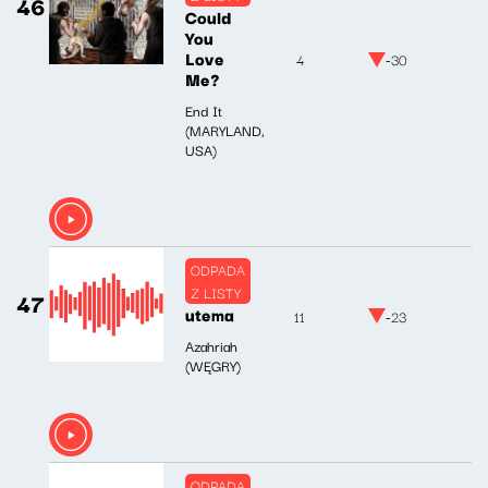
46
Could
You
Love
4
-30
Me?
End It
(MARYLAND,
USA)
ODPADA
Z LISTY
47
utema
11
-23
Azahriah
(WĘGRY)
ODPADA