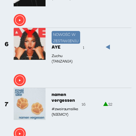
NOWOŚĆ W
ZESTAWIENIU
6
AYE
1
Zuchu
(TANZANIA)
namen
vergessen
7
16
32
#zweiraumsilke
(NIEMCY)