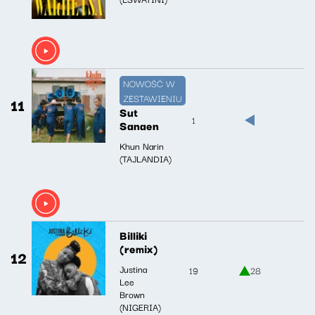
NOWOŚĆ W
ZESTAWIENIU
11
Sut
1
Sanaen
Khun Narin
(TAJLANDIA)
Billiki
(remix)
12
Justina
19
28
Lee
Brown
(NIGERIA)