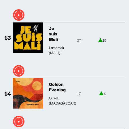
Je
suis
13
Mali
27
19
Lamomali
(MALI)
Golden
Evening
14
17
4
Quzel
(MADAGASCAR)