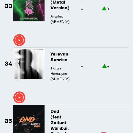
(Metal
33
Version)
4
9
Arsafes
(ARMENIA)
Yerevan
Sunrise
34
4
4
Tigran
Hamasyan
(ARMENIA)
Dnd
(feat.
35
Zaituni
Wambui,