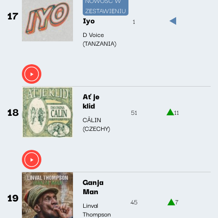
ZESTAWIENIU
17
Iyo
1
D Voice
(TANZANIA)
Ať je
klid
18
51
11
CÂLIN
(CZECHY)
Ganja
Man
19
45
7
Linval
Thompson