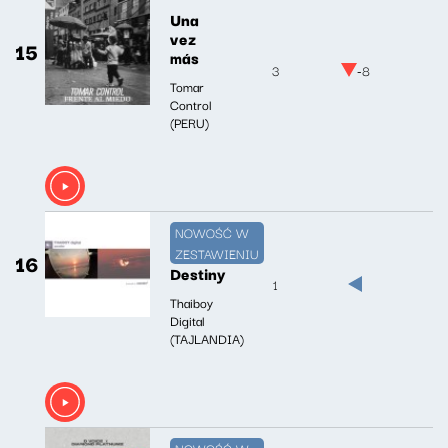
Una
vez
15
más
3
-8
Tomar
Control
(PERU)
NOWOŚĆ W
ZESTAWIENIU
16
Destiny
1
Thaiboy
Digital
(TAJLANDIA)
NOWOŚĆ W