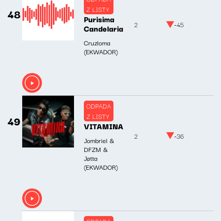
Z LISTY
48
Purisima
2
-45
Candelaria
Cruzloma
(EKWADOR)
ODPADA
Z LISTY
49
VITAMINA
2
-36
Jombriel &
DFZM &
Jøtta
(EKWADOR)
ODPADA