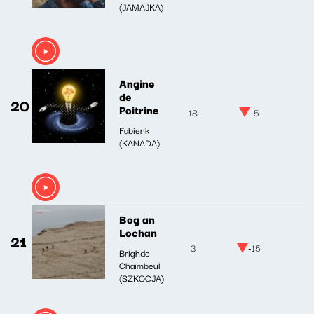
(JAMAJKA)
Angine
de
20
Poitrine
18
-5
Fabienk
(KANADA)
Bog an
Lochan
21
3
-15
Brighde
Chaimbeul
(SZKOCJA)