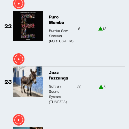
Puro
Mambo
22
6
13
Buraka Som
Sistema
(PORTUGALIA)
Jazz
fezzanga
23
Gultrah
30
5
Sound
System
(TUNEZJA)