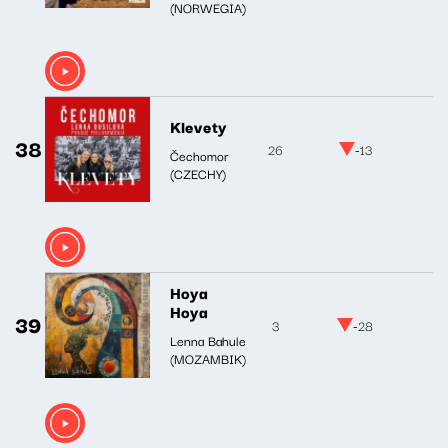
(NORWEGIA)
Klevety
38
26
-13
Čechomor
(CZECHY)
Hoya
Hoya
39
3
-28
Lenna Bahule
(MOZAMBIK)