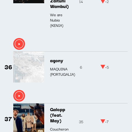
Zaituni
14
-2
Wambui)
We are
Nubia
(KENIA)
agony
36
6
-5
MAQUINA
(PORTUGALIA)
Galopp
(feat.
37
May)
35
-7
Coucheron