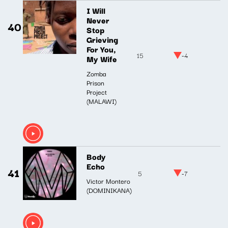
I Will
Never
40
Stop
Grieving
For You,
15
-4
My Wife
Zomba
Prison
Project
(MALAWI)
Body
Echo
41
5
-7
Victor Montero
(DOMINIKANA)