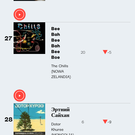
Bee
Bah
27
Bee
Bah
Bee
20
-5
Boe
The Chills
(NOWA
ZELANDIA)
Эртний
Сайхан
28
6
-9
Dotor
Khuree
(MONGOLIA)