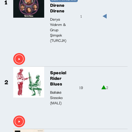
1
Direne
Direne
1
Derya
Yıldırım &
Grup
Şimşek
(TURCJA)
Special
Rider
2
Blues
19
2
Ballaké
Sissoko
(MALI)