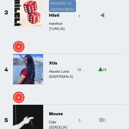
NOWOŚĆ W
ZESTAWIENIU
3
Hileli
1
manifest
(TURCJA)
Xtis
4
18
19
Abuela Luna
(GWATEMALA)
Mouse
5
3
0
Cala
(SZKOCJA)