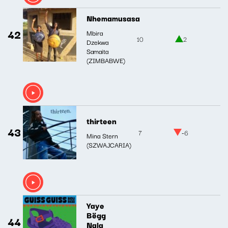
Nhemamusasa
42
Mbira
10
2
Dzekwa
Samaita
(ZIMBABWE)
thirteen
43
7
-6
Mina Stern
(SZWAJCARIA)
Yaye
Bëgg
44
Nala