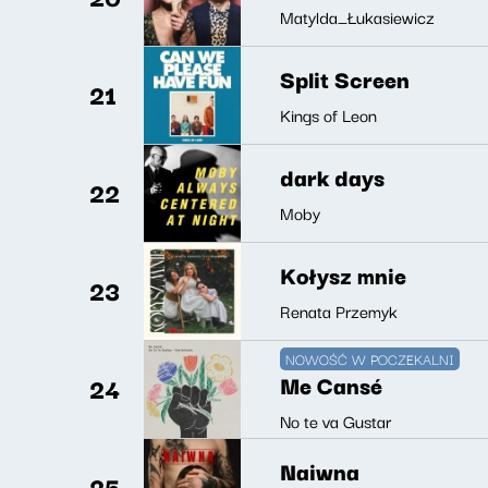
Matylda_Łukasiewicz
Split Screen
21
Kings of Leon
dark days
22
Moby
Kołysz mnie
23
Renata Przemyk
NOWOŚĆ W POCZEKALNI
Me Cansé
24
No te va Gustar
Naiwna
25