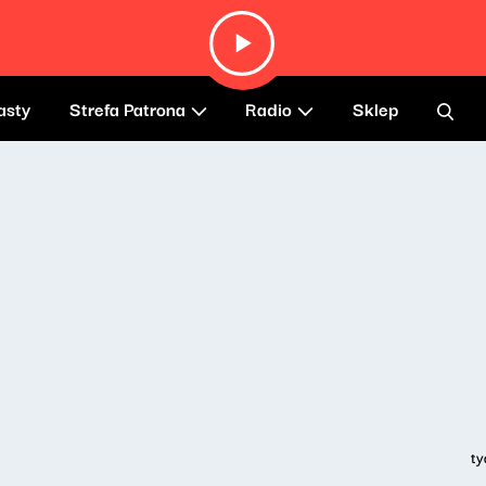
asty
Strefa Patrona
Radio
Sklep
ty