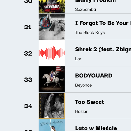
30
Sexbomba
I Forgot To Be Your
31
The Black Keys
Shrek 2 (feat. Zbi
32
Lor
BODYGUARD
33
Beyoncé
Too Sweet
34
Hozier
Lato w Mieście