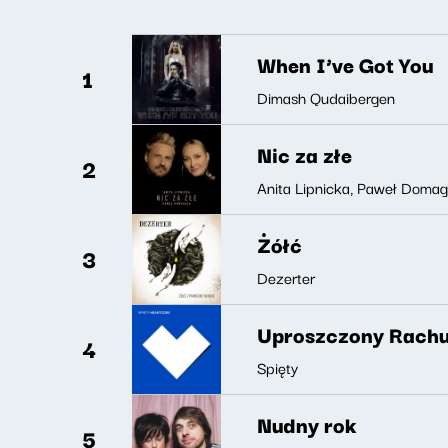
When I’ve Got You
1
Dimash Qudaibergen
Nic za złe
2
Anita Lipnicka, Paweł Domag
Żółć
3
Dezerter
Uproszczony Rachu
4
Spięty
Nudny rok
5