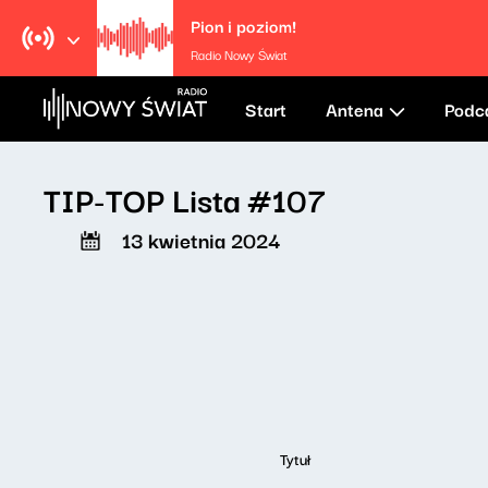
Pion i poziom!
Radio Nowy Świat
Start
Antena
Podc
TIP-TOP Lista #107
13 kwietnia 2024
Tytuł