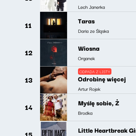
Lech Janerka
Taras
11
Daria ze Śląska
Wiosna
12
Organek
ODPADA Z LISTY
Odrobinę więcej
13
Artur Rojek
Myślę sobie, Ż
14
Brodka
Little Heartbreak Gi
15