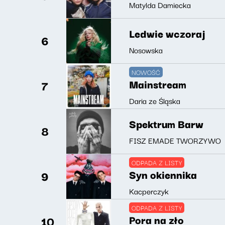
Matylda Damiecka
Ledwie wczoraj
6
Nosowska
NOWOŚĆ
Mainstream
7
Daria ze Śląska
Spektrum Barw
8
FISZ EMADE TWORZYWO
ODPADA Z LISTY
Syn okiennika
9
Kacperczyk
ODPADA Z LISTY
Pora na zło
10