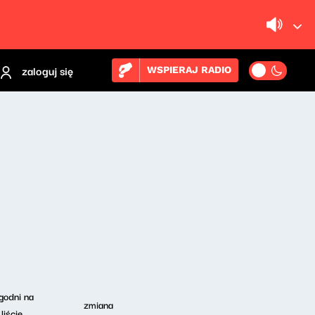
zaloguj się
WSPIERAJ RADIO
godni na
zmiana
liście