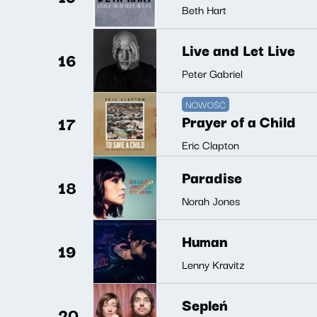
Beth Hart
Live and Let Live
16
Peter Gabriel
NOWOŚĆ
Prayer of a Child
17
Eric Clapton
Paradise
18
Norah Jones
Human
19
Lenny Kravitz
Sepleń
20