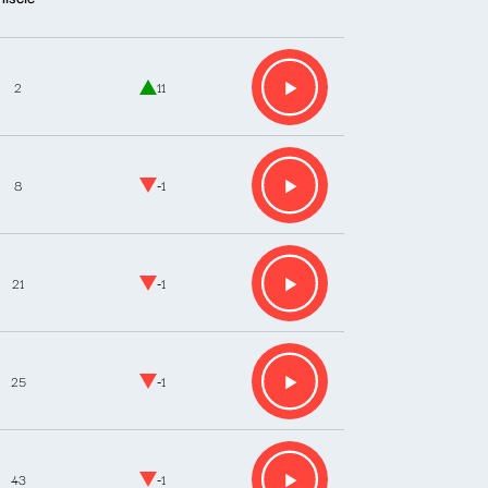
2
11
8
-1
21
-1
25
-1
43
-1