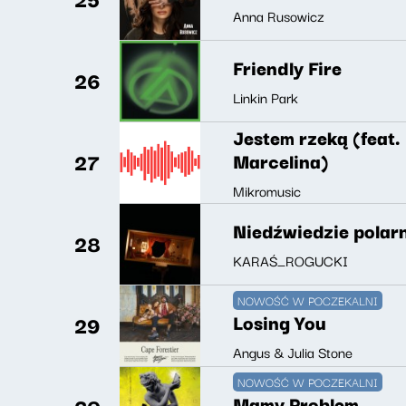
Anna Rusowicz
Friendly Fire
26
Linkin Park
Jestem rzeką (feat
27
Marcelina)
Mikromusic
Niedźwiedzie polarn
28
KARAŚ_ROGUCKI
NOWOŚĆ W POCZEKALNI
Losing You
29
Angus & Julia Stone
NOWOŚĆ W POCZEKALNI
Mamy Problem