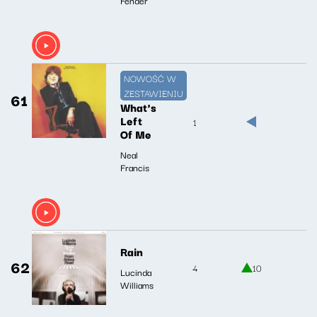
NOWOŚĆ W
ZESTAWIENIU
61
What's
Left
1
Of Me
Neal
Francis
Rain
62
4
10
Lucinda
Williams