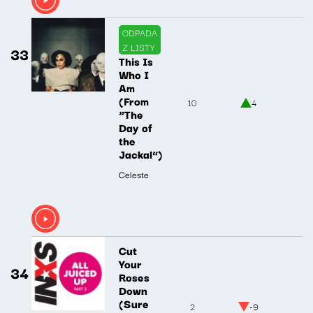
ODPADA
Z LISTY
33
This Is
Who I
Am
(From
10
4
“The
Day of
the
Jackal”)
Celeste
Cut
Your
34
Roses
Down
(Sure
2
-9