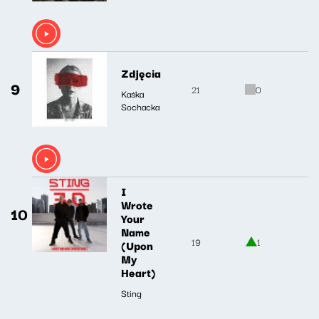
Zdjęcia
9
21
0
Kaśka
Sochacka
I
Wrote
10
Your
Name
19
1
(Upon
My
Heart)
Sting