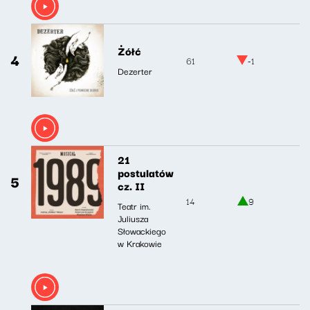
Żółć
4
61
-1
Dezerter
21
postulatów
5
cz. II
14
9
Teatr im.
Juliusza
Słowackiego
w Krakowie