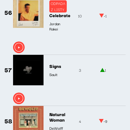
ODPADA
Z LISTY
56
Celebrate
10
-1
Jordan
Rakei
Signs
57
3
1
Sault
Natural
58
Woman
4
-9
DeWolff