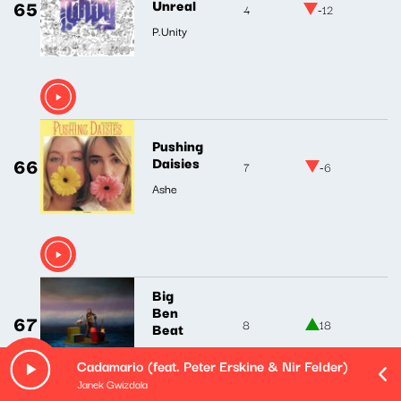
65
Unreal
4
-12
P.Unity
Pushing
66
Daisies
7
-6
Ashe
Big
Ben
67
8
18
Beat
Kim Deal
Cadamario (feat. Peter Erskine & Nir Felder)
Janek Gwizdala