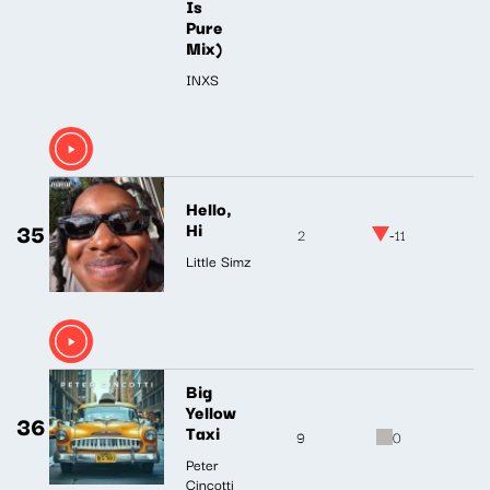
Is
Pure
Mix)
INXS
Hello,
35
Hi
2
-11
Little Simz
Big
Yellow
36
Taxi
9
0
Peter
Cincotti