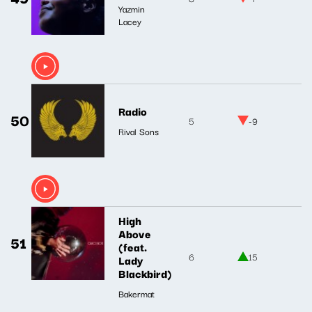
Yazmin
Lacey
Radio
50
5
-9
Rival Sons
High
Above
51
(feat.
6
15
Lady
Blackbird)
Bakermat