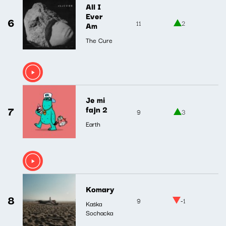
All I
Ever
6
11
2
Am
The Cure
Je mi
7
fajn 2
9
3
Earth
Komary
8
9
-1
Kaśka
Sochacka