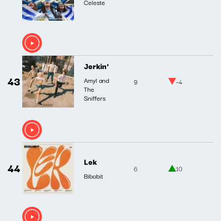
Celeste
Jerkin'
43
Amyl and
9
-4
The
Sniffers
Lek
44
6
10
Bibobit