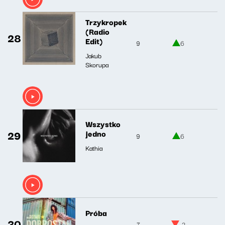
Trzykropek
(Radio
28
Edit)
9
6
Jakub
Skorupa
Wszystko
29
jedno
9
6
Kathia
Próba
30
7
-2