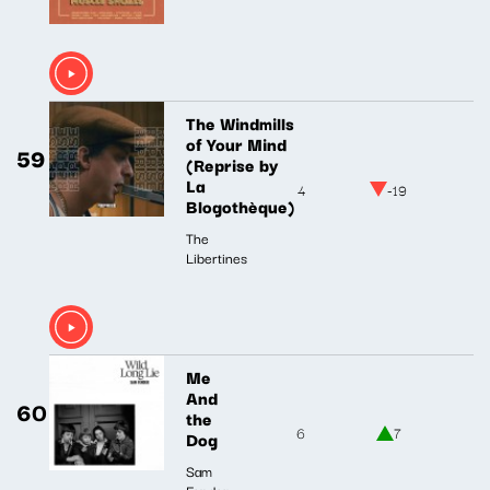
The Windmills
of Your Mind
59
(Reprise by
La
4
-19
Blogothèque)
The
Libertines
Me
And
60
the
6
7
Dog
Sam
Fender