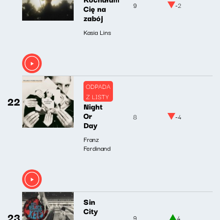
9
-2
Cię na
zabój
Kasia Lins
ODPADA
Z LISTY
22
Night
Or
8
-4
Day
Franz
Ferdinand
Sin
City
23
9
4