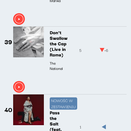
Marika
Don't
Swallow
39
the Cap
(Live in
5
-6
Rome)
The
National
NOWOŚĆ W
ZESTAWIENIU
40
Pass
the
Salt
1
(feat.