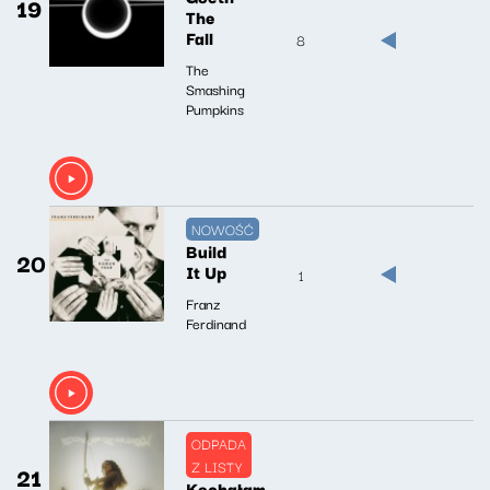
19
The
Fall
8
The
Smashing
Pumpkins
NOWOŚĆ
Build
20
It Up
1
Franz
Ferdinand
ODPADA
Z LISTY
21
Kochałam