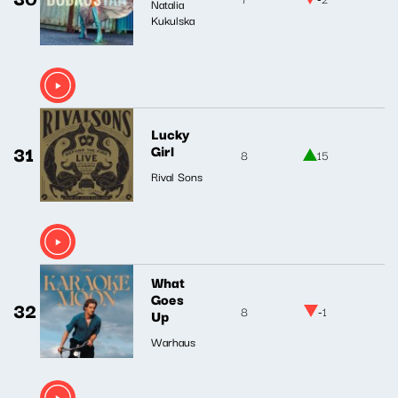
Natalia
Kukulska
Lucky
31
Girl
8
15
Rival Sons
What
Goes
32
8
-1
Up
Warhaus