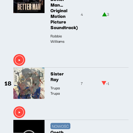
Man_
Original
4
3
Motion
Picture
Soundtrack)
Robbie
Williams
Sister
Ray
18
7
-1
Trupa
Trupa
NOWOŚĆ
Goeth