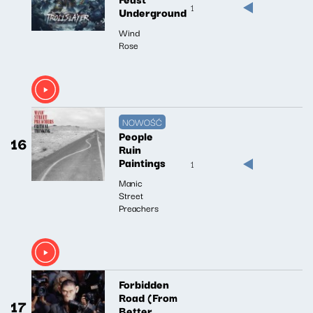
1
Underground
Wind
Rose
NOWOŚĆ
People
16
Ruin
Paintings
1
Manic
Street
Preachers
Forbidden
Road (From
17
Better