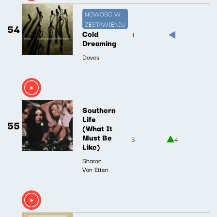
NOWOŚĆ W
ZESTAWIENIU
54
Cold
1
Dreaming
Doves
Southern
Life
55
(What It
Must Be
5
4
Like)
Sharon
Van Etten