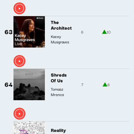
The
Architect
63
6
10
Kacey
Musgraves
Shreds
Of Us
64
7
6
Tomasz
Mrenca
Reality