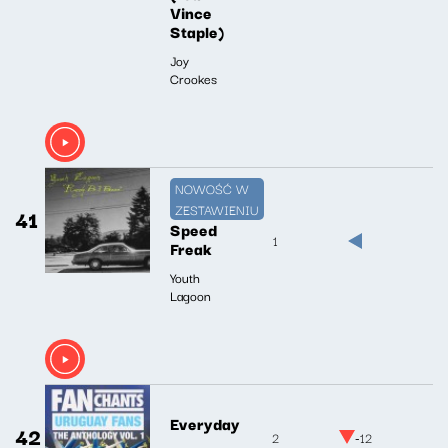
Vince
Staple)
Joy
Crookes
NOWOŚĆ W
ZESTAWIENIU
41
Speed
1
Freak
Youth
Lagoon
Everyday
42
2
-12