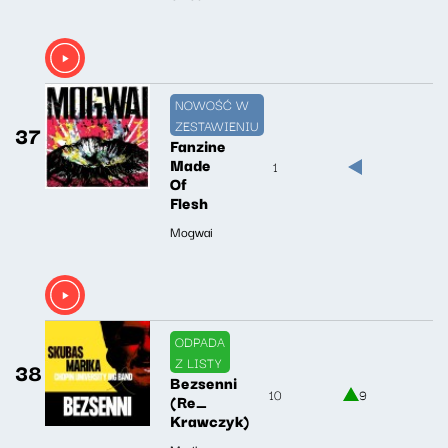
NOWOŚĆ W
ZESTAWIENIU
37
Fanzine
Made
1
Of
Flesh
Mogwai
ODPADA
Z LISTY
38
Bezsenni
10
9
(Re_
Krawczyk)