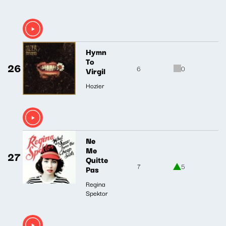
Hymn
To
26
6
0
Virgil
Hozier
Ne
Me
27
Quitte
7
5
Pas
Regina
Spektor