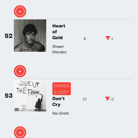
Heart
of
52
Gold
9
-1
Shawn
Mendes
ODPADA
Z LISTY
53
Don't
10
-5
Cry
Nia Smith