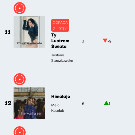
ODPADA
Z LISTY
11
Ty
Lustrem
8
-9
Świata
Justyna
Steczkowska
Himalaje
12
9
1
Mela
Koteluk