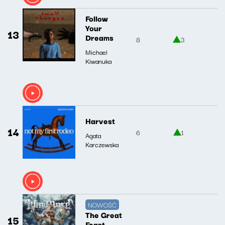
Follow
Your
13
Dreams
8
3
Michael
Kiwanuka
Harvest
14
6
1
Agata
Karczewska
NOWOŚĆ
The Great
15
Feast