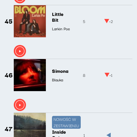
Little
45
Bit
5
-2
Larkin Poe
Simona
46
8
-1
Blauka
NOWOŚĆ W
ZESTAWIENIU
47
Inside
1