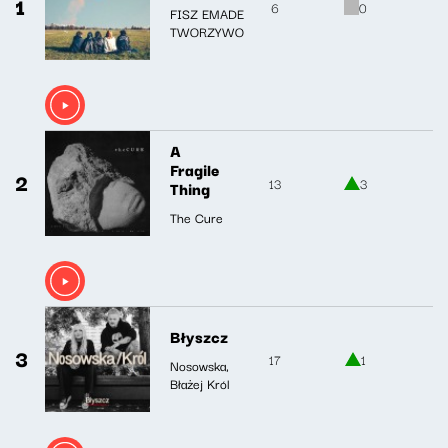
1
6
0
FISZ EMADE
TWORZYWO
A
Fragile
2
13
3
Thing
The Cure
Błyszcz
3
17
1
Nosowska,
Błażej Król