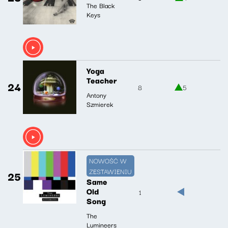
The Black
Keys
Yoga
Teacher
24
8
5
Antony
Szmierek
NOWOŚĆ W
ZESTAWIENIU
25
Same
Old
1
Song
The
Lumineers