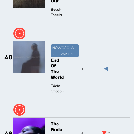
Out
Beach
Fossils
NOWOŚĆ W
ZESTAWIENIU
48
End
Of
1
The
World
Eddie
Chacon
The
Feels
49
8
-7