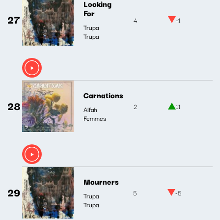
Looking
For
27
4
-1
Trupa
Trupa
Carnations
28
2
11
Alfah
Femmes
Mourners
29
5
-5
Trupa
Trupa