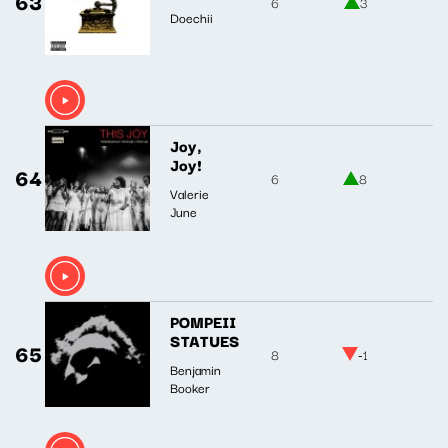
63
6
3
Doechii
Joy,
Joy!
64
6
8
Valerie
June
POMPEII
STATUES
65
8
-1
Benjamin
Booker