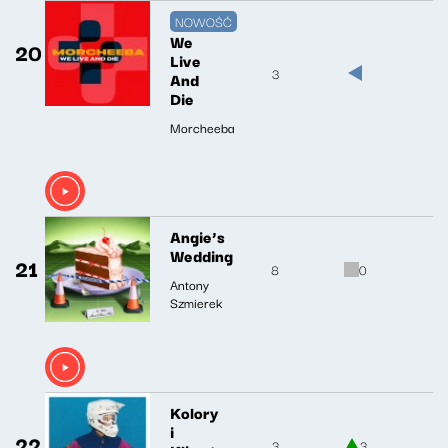
NOWOŚĆ
We
20
Live
3
And
Die
Morcheeba
Angie’s
Wedding
21
8
0
Antony
Szmierek
Kolory
i
22
3
3