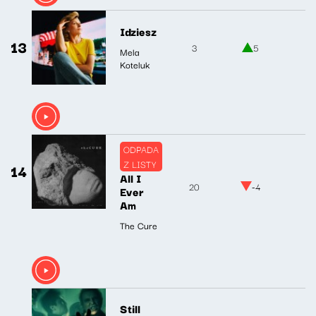
Idziesz
13
3
5
Mela
Koteluk
ODPADA
Z LISTY
14
All I
20
-4
Ever
Am
The Cure
Still