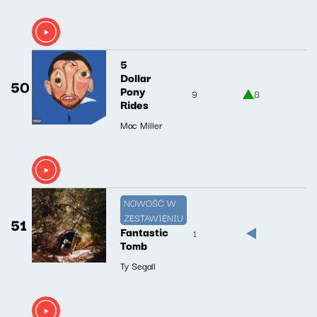
5
Dollar
50
Pony
9
8
Rides
Mac Miller
NOWOŚĆ W
ZESTAWIENIU
51
Fantastic
1
Tomb
Ty Segall