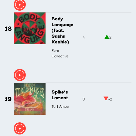
Body
Language
18
(feat.
Sasha
4
2
Keable)
Ezra
Collective
Spike’s
19
Lament
3
-2
Tori Amos