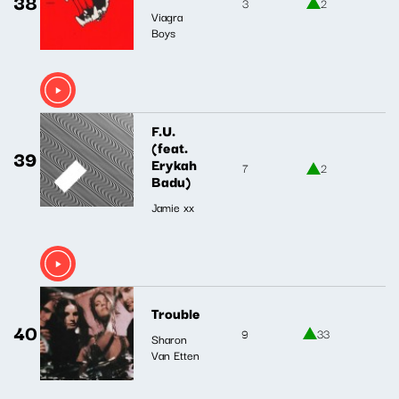
38
3
2
Viagra
Boys
F.U.
(feat.
39
Erykah
7
2
Badu)
Jamie xx
Trouble
40
9
33
Sharon
Van Etten