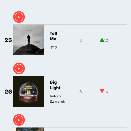
Tell
25
Me
3
12
RY X
Big
Light
26
3
-4
Antony
Szmierek