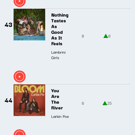
Nothing
Tastes
43
As
Good
8
8
As It
Feels
Lambrini
Girls
You
Are
44
The
8
25
River
Larkin Poe