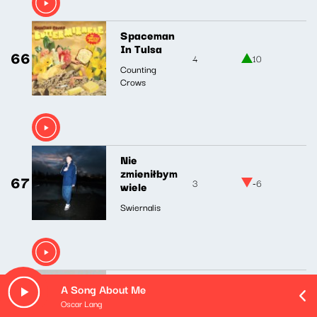
Spaceman
In Tulsa
66
4
10
Counting
Crows
Nie
zmieniłbym
67
3
-6
wiele
Swiernalis
A Song About Me
Daria
68
Oscar Lang
5
-5