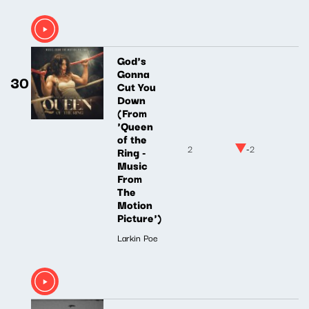
God's
Gonna
30
Cut You
Down
(From
'Queen
of the
2
-2
Ring -
Music
From
The
Motion
Picture')
Larkin Poe