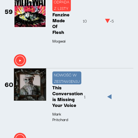
ODPADA
Z LISTY
59
Fanzine
Made
10
-5
Of
Flesh
Mogwai
NOWOŚĆ W
ZESTAWIENIU
60
This
Conversation
1
is Missing
Your Voice
Mark
Pritchard