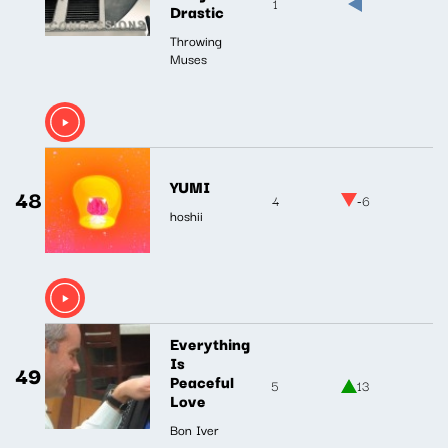
1
Drastic
Throwing
Muses
YUMI
48
4
-6
hoshii
Everything
Is
49
Peaceful
5
13
Love
Bon Iver