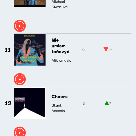
Michael
Kiwanuka
Nie
umiem
11
9
-3
tańczyć
Mikromusic
Cheers
12
3
7
Skunk
Anansie