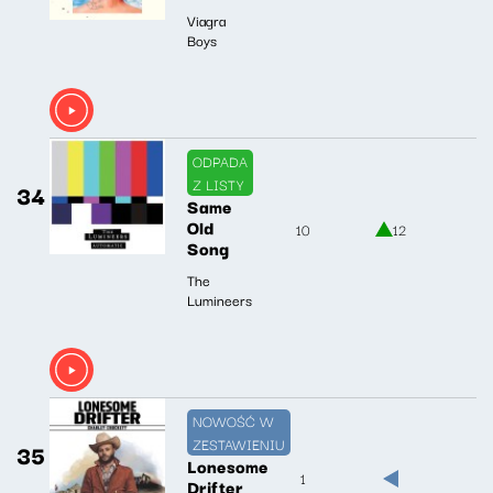
Viagra
Boys
ODPADA
Z LISTY
34
Same
Old
10
12
Song
The
Lumineers
NOWOŚĆ W
ZESTAWIENIU
35
Lonesome
1
Drifter