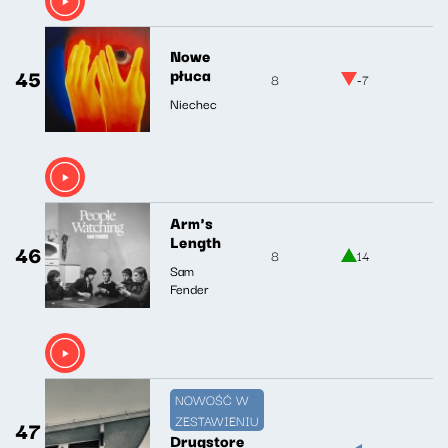
Nowe
45
płuca
8
-7
Niechec
Arm's
Length
46
8
14
Sam
Fender
NOWOŚĆ W
ZESTAWIENIU
47
Drugstore