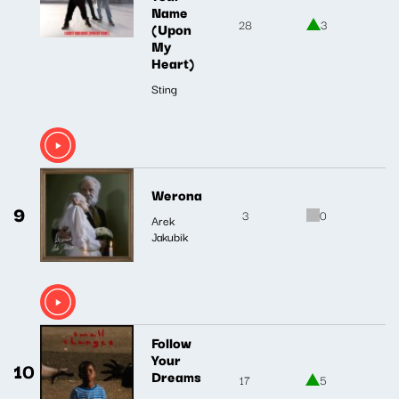
Name
28
3
(Upon
My
Heart)
Sting
Werona
9
3
0
Arek
Jakubik
Follow
Your
10
Dreams
17
5