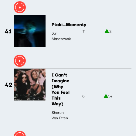
Ptaki_Momenty
41
7
3
Jan
Marczewski
I Can’t
Imagine
42
(Why
You Feel
6
14
This
Way)
Sharon
Van Etten