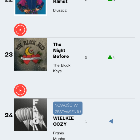
Klimat
Bluszcz
The
Night
23
Before
6
4
The Black
Keys
NOWOŚĆ W
ZESTAWIENIU
24
WIELKIE
1
OCZY
Franio
Mucha