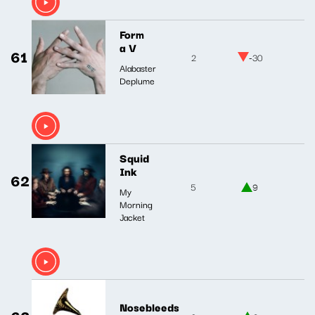
Form
a V
61
2
-30
Alabaster
Deplume
Squid
Ink
62
5
9
My
Morning
Jacket
Nosebleeds