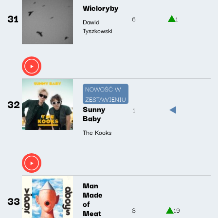
Wieloryby
31
6
1
Dawid
Tyszkowski
NOWOŚĆ W
ZESTAWIENIU
32
Sunny
1
Baby
The Kooks
Man
Made
33
of
8
19
Meat