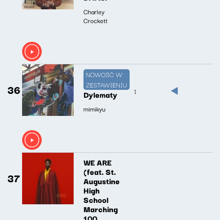
Charley
Crockett
NOWOŚĆ W
ZESTAWIENIU
36
1
Dylematy
mimikyu
WE ARE
(feat. St.
37
Augustine
High
School
Marching
100,