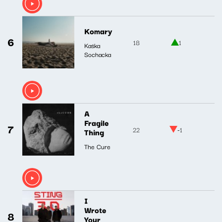
Komary
6
18
1
Kaśka
Sochacka
A
Fragile
7
22
-1
Thing
The Cure
I
Wrote
8
Your