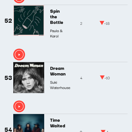
Spin
the
52
Bottle
2
-18
Paula &
Karol
Dream
Woman
53
4
-10
Suki
Waterhouse
Time
Waited
54
9
-1