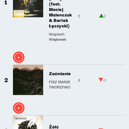
1
(feat.
Maciej
Malenczuk
5
2
& Bartek
Łęczycki)
Wojciech
Waglewski
Zaćmienie
2
8
-1
FISZ EMADE
TWORZYWO
Żółć