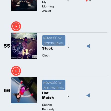
My
Morning
Jacket
NOWOŚĆ W
ZESTAWIENIU
55
1
Stuck
Cloth
NOWOŚĆ W
ZESTAWIENIU
56
Hot
1
Match
Sophia
Kennedy