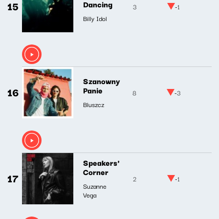
15
Dancing
3
-1
Billy Idol
Szanowny
16
Panie
8
-3
Bluszcz
Speakers'
Corner
17
2
-1
Suzanne
Vega