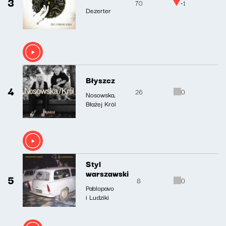
3
70
-1
Dezerter
Błyszcz
4
26
0
Nosowska,
Błażej Król
Styl
warszawski
5
8
0
Pablopavo
i Ludziki