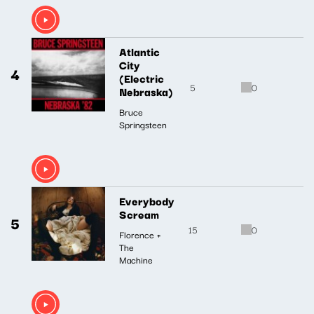
Atlantic
City
4
(Electric
5
0
Nebraska)
Bruce
Springsteen
Everybody
Scream
5
15
0
Florence +
The
Machine