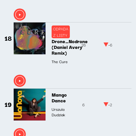
ODPADA
Z LISTY
18
Drone_Nodrone
26
-6
(Daniel Avery
Remix)
The Cure
Mango
Dance
19
6
-2
Urszula
Dudziak