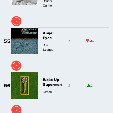
Brandi
Carlile
Angel
Eyes
55
7
-14
Boz
Scaggs
Wake Up
56
Superman
8
2
James