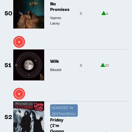
No
Promises
50
6
4
Yazmin
Lacey
Wilk
51
8
10
Bibobit
NOWOŚĆ W
ZESTAWIENIU
52
Friday
(I'm
Gonna