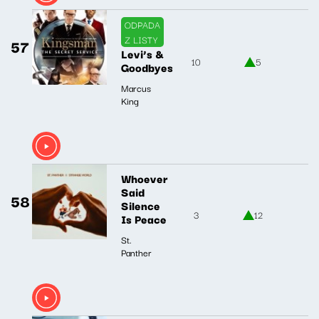
ODPADA
Z LISTY
57
Levi’s &
10
5
Goodbyes
Marcus
King
Whoever
Said
58
Silence
3
12
Is Peace
St.
Panther