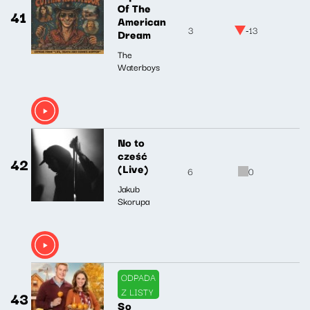
Of The
41
American
3
-13
Dream
The
Waterboys
No to
cześć
42
(Live)
6
0
Jakub
Skorupa
ODPADA
Z LISTY
43
So