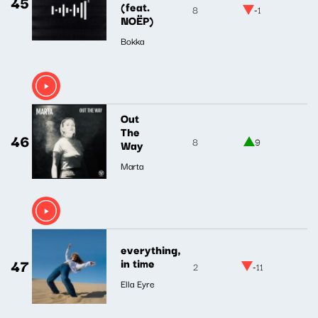
45
(feat.
8
-1
NOËP)
Bokka
Out
The
46
8
9
Way
Marta
everything,
47
in time
2
-11
Ella Eyre