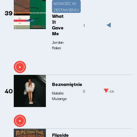
NOWOŚĆ W
ZESTAWIENIU
39
What
It
1
Gave
Me
Jordan
Rakei
Beznamiętnie
40
5
-14
Natalia
Muianga
Flipside