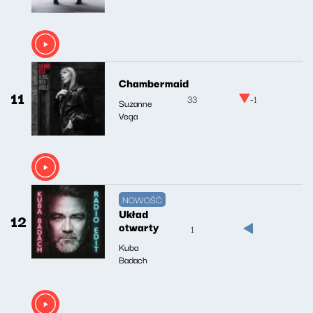
Chambermaid
11
33
-1
Suzanne
Vega
NOWOŚĆ
Układ
12
otwarty
1
Kuba
Badach