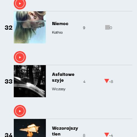
Niemoc
32
9
0
Kathia
Asfaltowe
33
szyje
4
-8
Wczasy
Wczorajszy
34
tlen
8
-4