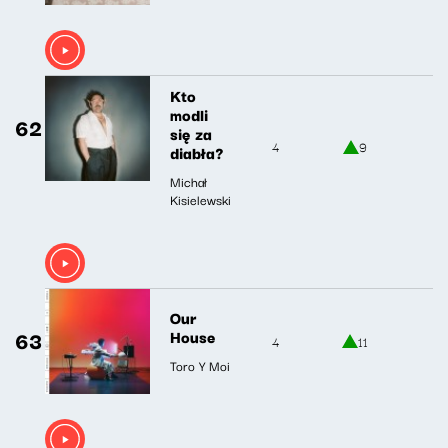
Kto
modli
62
się za
4
9
diabła?
Michał
Kisielewski
Our
63
House
4
11
Toro Y Moi