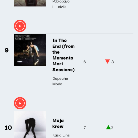
Pablopavo
i Ludziki
In The
End (from
9
the
Memento
6
-3
Mori
Sessions)
Depeche
Mode
Moja
10
krew
7
3
Kasia Lins