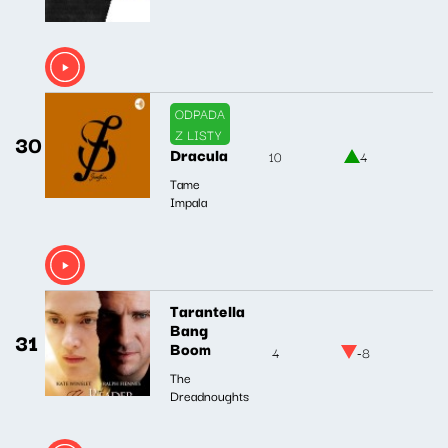
ODPADA
Z LISTY
30
Dracula
10
4
Tame
Impala
Tarantella
Bang
31
Boom
4
-8
The
Dreadnoughts