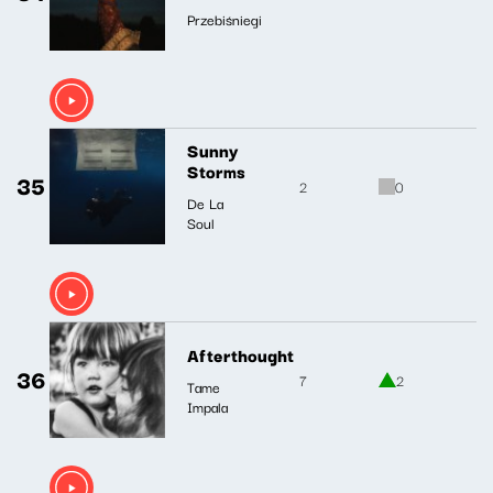
Przebiśniegi
Sunny
Storms
35
2
0
De La
Soul
Afterthought
36
7
2
Tame
Impala