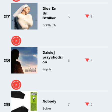
Dios Es
Un
27
4
-6
Stalker
ROSALÍA
Dzisiaj
przychodzi
28
5
-4
on
Kayah
Nobody
29
7
-2
Bokka