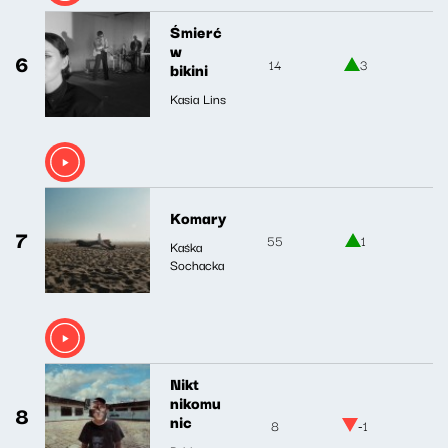
Śmierć
w
6
14
3
bikini
Kasia Lins
Komary
7
55
1
Kaśka
Sochacka
Nikt
nikomu
8
nic
8
-1