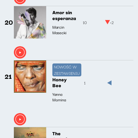
Amor sin
esperanza
20
10
-2
Marcin
Masecki
NOWOŚĆ W
ZESTAWIENIU
21
Honey
1
Bee
Yanna
Momina
The