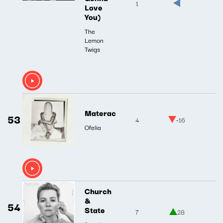
1
Love
You)
The
Lemon
Twigs
Materac
53
4
-16
Ofelia
Church
&
54
State
7
28