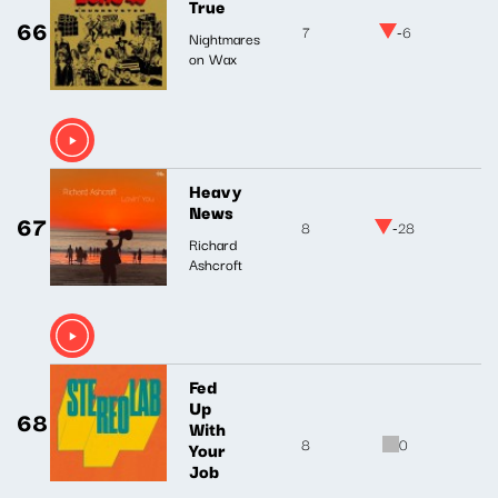
True
66
7
-6
Nightmares
on Wax
Heavy
News
67
8
-28
Richard
Ashcroft
Fed
Up
68
With
8
0
Your
Job