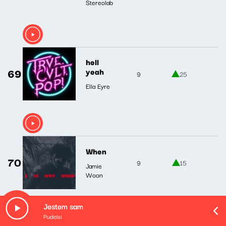
Stereolab
hell
69
yeah
9
25
Ella Eyre
When
70
9
15
Jamie
Woon
Jestem sam
Pudelsi