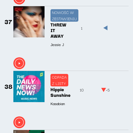
NOWOŚĆ W
ZESTAWIENIU
37
THREW
1
IT
AWAY
Jessie J
ODPADA
Z LISTY
38
Hippie
10
-5
Sunshine
Kasabian