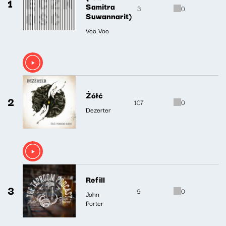
1
Samitra
3
0
Suwannarit)
Voo Voo
Żółć
2
107
0
Dezerter
Refill
3
9
0
John
Porter