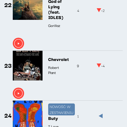
God of
22
Lying
4
-2
(feat.
IDLES)
Gorillaz
Chevrolet
23
9
-4
Robert
Plant
NOWOŚĆ W
ZESTAWIENIU
24
1
Buty
T.Love