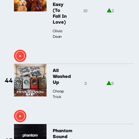
Easy
(To
10
2
Fall In
Love)
Olivia
Dean
All
Washed
44
Up
3
5
Cheap
Trick
Phantom
Sound