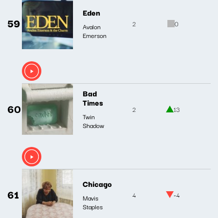
Eden
59
2
0
Avalon
Emerson
Bad
Times
60
2
13
Twin
Shadow
Chicago
61
4
-4
Mavis
Staples