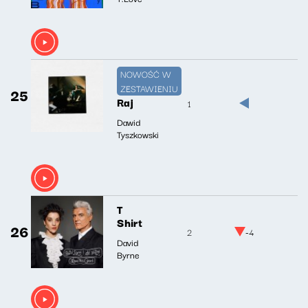
NOWOŚĆ W
ZESTAWIENIU
25
Raj
1
Dawid
Tyszkowski
T
Shirt
26
2
-4
David
Byrne