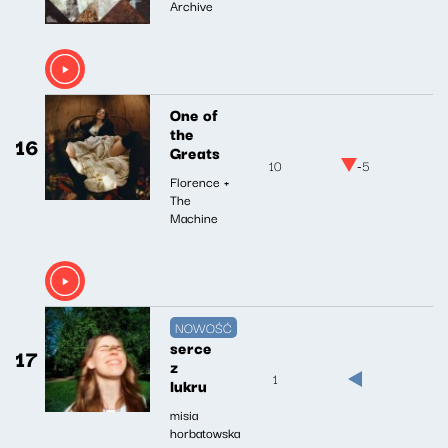
Archive
One of
the
16
Greats
10
-5
Florence +
The
Machine
NOWOŚĆ
serce
17
z
1
lukru
misia
horbatowska