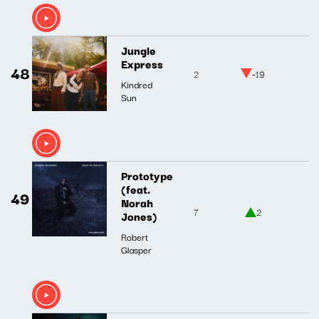
Jungle
Express
48
2
-19
Kindred
Sun
Prototype
(feat.
49
Norah
7
2
Jones)
Robert
Glasper