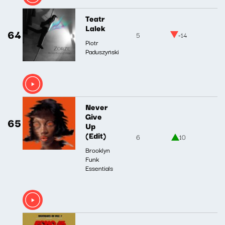
Teatr
Lalek
64
5
-14
Piotr
Paduszyński
Never
Give
65
Up
(Edit)
6
10
Brooklyn
Funk
Essentials