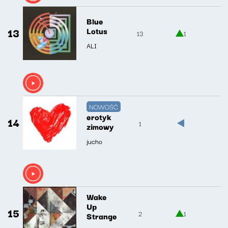
Blue
13
Lotus
13
1
ALI
NOWOŚĆ
erotyk
14
1
zimowy
jucho
Wake
Up
15
2
1
Strange