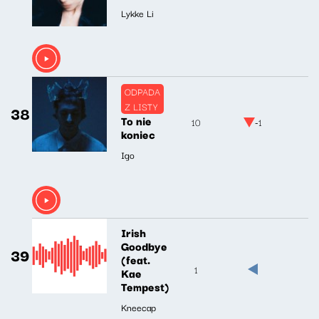
Lykke Li
ODPADA
Z LISTY
38
To nie
10
-1
koniec
Igo
Irish
Goodbye
39
(feat.
1
Kae
Tempest)
Kneecap