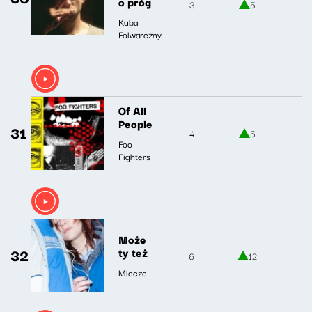
o próg
3
5
Kuba
Folwarczny
Of All
People
31
4
5
Foo
Fighters
Może
32
ty też
6
12
Mlecze