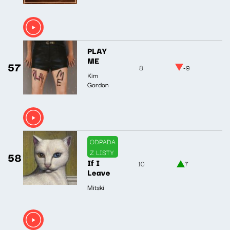
PLAY
ME
57
8
-9
Kim
Gordon
ODPADA
Z LISTY
58
If I
10
7
Leave
Mitski