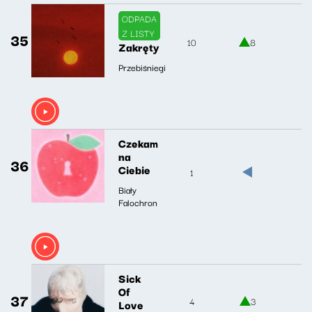
ODPADA
Z LISTY
35
10
8
Zakręty
Przebiśniegi
Czekam
na
36
Ciebie
1
Biały
Falochron
Sick
Of
37
4
3
Love