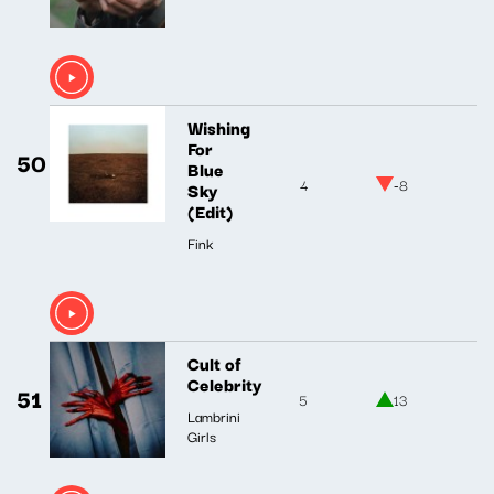
Wishing
For
50
Blue
4
-8
Sky
(Edit)
Fink
Cult of
Celebrity
51
5
13
Lambrini
Girls