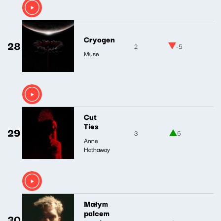
Cryogen
28
2
-5
Muse
Cut
Ties
29
3
5
Anne
Hathaway
Małym
palcem
30