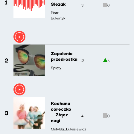
1
Slezak
3
0
Piotr
Bukartyk
Zapalenie
2
przedrostka
12
4
Spięty
Kochana
córeczko
3
_ Złącz
4
0
nogi
Matylda_Łukasiewicz