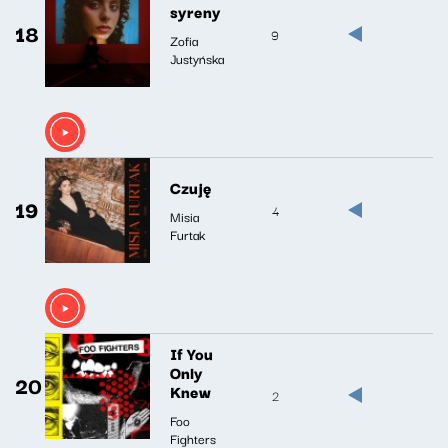
syreny
18
9
Zofia
Justyńska
Czuję
19
4
Misia
Furtak
If You
Only
20
Knew
2
Foo
Fighters