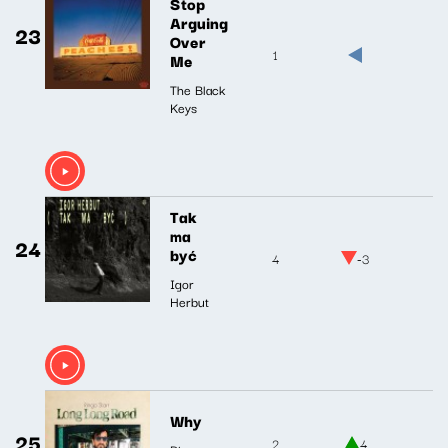
Stop
Arguing
23
Over
1
Me
The Black
Keys
Tak
ma
24
być
4
-3
Igor
Herbut
Why
25
2
4