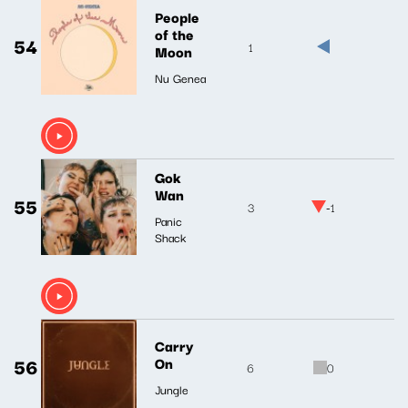
People
of the
54
1
Moon
Nu Genea
Gok
Wan
55
3
-1
Panic
Shack
Carry
56
On
6
0
Jungle