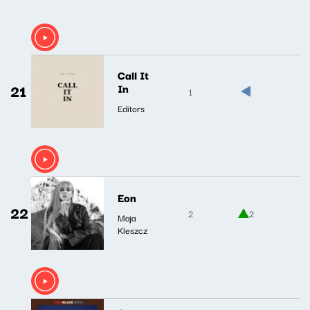
Call It
21
In
1
Editors
Eon
22
2
2
Maja
Kleszcz