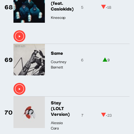
(feat.
68
5
-18
Casiokids)
Kneecap
Same
69
6
9
Courtney
Barnett
Stay
(LOLT
70
Version)
7
-23
Alessia
Cara