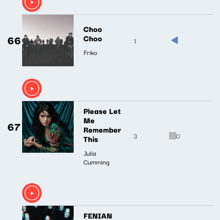
Choo
66
Choo
1
Friko
Please Let
Me
67
Remember
3
0
This
Julia
Cumming
FENIAN