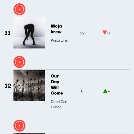
Moja
11
krew
29
-1
Kasia Lins
Our
Day
12
Will
6
4
Come
Dead Can
Dance