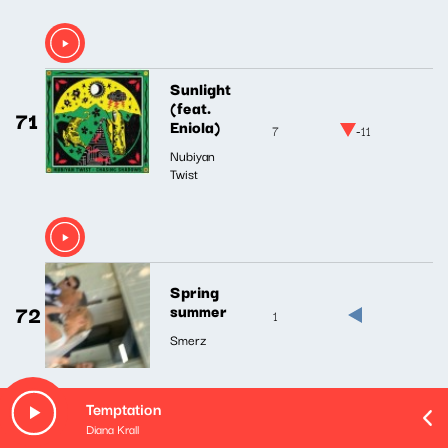
Sunlight
(feat.
71
Eniola)
7
-11
Nubiyan
Twist
Spring
72
summer
1
Smerz
Temptation
Diana Krall