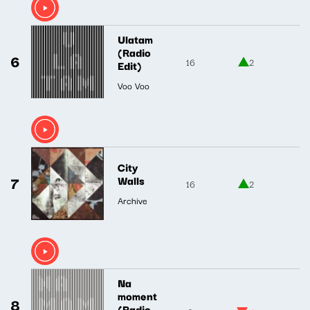
Ulatam
(Radio
6
16
2
Edit)
Voo Voo
City
7
Walls
16
2
Archive
Na
moment
8
(Radio