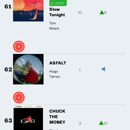
Z LISTY
61
Slow
10
8
Tonight
Tom
Misch
ASFALT
62
1
Hugo
Tarres
CHUCK
THE
63
MONEY
3
13
Stephen