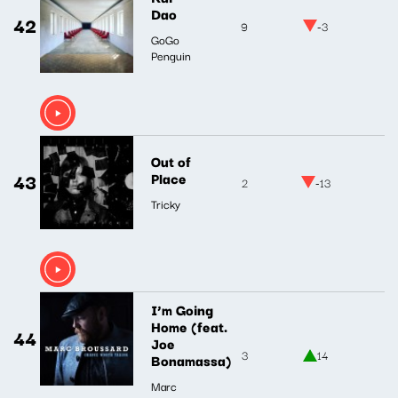
Dao
42
9
-3
GoGo
Penguin
Out of
43
Place
2
-13
Tricky
I’m Going
Home (feat.
44
Joe
3
14
Bonamassa)
Marc