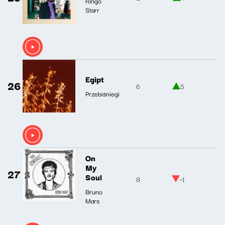
Ringo
Starr
Egipt
26
6
5
Przebiśniegi
On
My
27
Soul
8
-1
Bruno
Mars