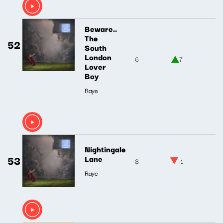
Beware..
The
52
South
London
6
7
Lover
Boy
Raye
Nightingale
53
Lane
8
-1
Raye