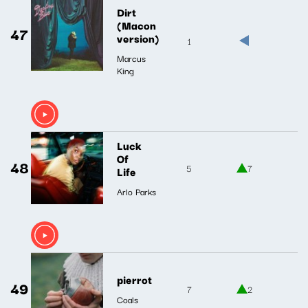
Dirt
(Macon
47
version)
1
Marcus
King
Luck
Of
48
5
7
Life
Arlo Parks
pierrot
49
7
2
Coals