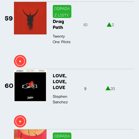
ODPADA
Z LISTY
59
Drag
10
2
Path
Twenty
One Pilots
LOVE,
LOVE,
60
LOVE
9
20
Stephen
Sanchez
ODPADA