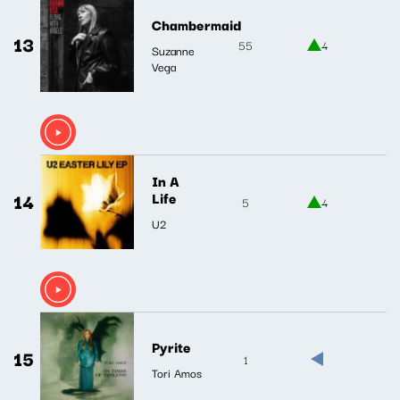
Chambermaid
13
55
4
Suzanne
Vega
In A
14
Life
5
4
U2
Pyrite
15
1
Tori Amos