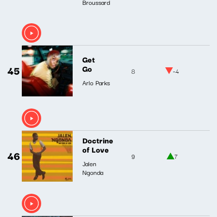
Broussard
Get
45
Go
8
-4
Arlo Parks
Doctrine
of Love
46
9
7
Jalen
Ngonda