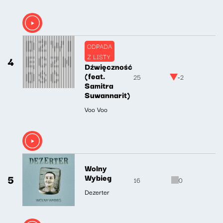
ODPADA
Z LISTY
4
Dźwięczność
(feat.
25
-2
Samitra
Suwannarit)
Voo Voo
Wolny
5
Wybieg
16
0
Dezerter